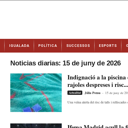
N
IGUALADA
POLÍTICA
SUCCESSOS
ESPORTS
o
t
í
Noticias diarias: 15 de juny de 2026
c
i
Indignació a la piscina
e
rajoles despreses i risc...
s
d
Actualitat
Júlia Ponsa
-
15 de juny de 2
e
I
Una veïna alerta del risc de talls i relliscade
g
u
a
l
Ifema Madrid acull la f