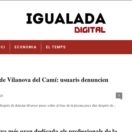
OCI
ECONOMIA
EL TEMPS
 de Vilanova del Camí: usuaris denuncien
0
026
s després de detectar diverses peces soltes al fons de la piscina pocs dies després de...
ira més gran dedicada als professionals de la