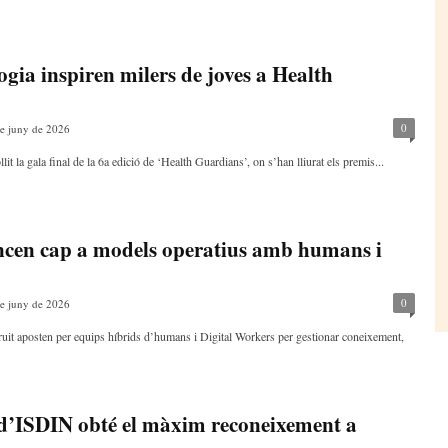
ogia inspiren milers de joves a Health
0
e juny de 2026
 la gala final de la 6a edició de ‘Health Guardians’, on s’han lliurat els premis...
ncen cap a models operatius amb humans i
0
e juny de 2026
t aposten per equips híbrids d’humans i Digital Workers per gestionar coneixement,
.
l d’ISDIN obté el màxim reconeixement a