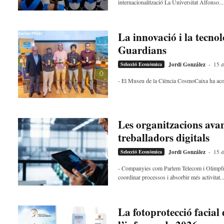
internacionalització La Universitat Alfonso...
La innovació i la tecnol
Guardians
Selecció Econòmica
Jordi González
-
15 d
- El Museu de la Ciència CosmoCaixa ha acollit
Les organitzacions ava
treballadors digitals
Selecció Econòmica
Jordi González
-
15 d
- Companyies com Parlem Telecom i Olimpfrui
coordinar processos i absorbir més activitat..
La fotoprotecció facia