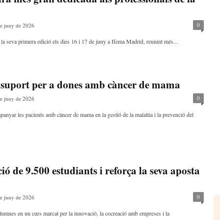
0
e juny de 2026
ra la seva primera edició els dies 16 i 17 de juny a Ifema Madrid, reunint més...
i suport per a dones amb càncer de mama
0
e juny de 2026
anyar les pacients amb càncer de mama en la gestió de la malaltia i la prevenció del
ó de 9.500 estudiants i reforça la seva aposta
0
e juny de 2026
umnes en un curs marcat per la innovació, la cocreació amb empreses i la