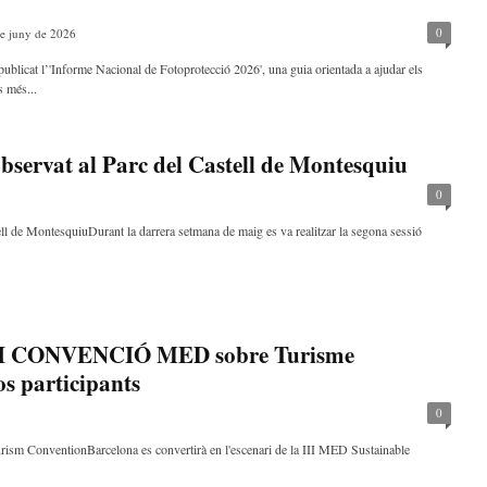
0
e juny de 2026
licat l’'Informe Nacional de Fotoprotecció 2026', una guia orientada a ajudar els
s més...
 observat al Parc del Castell de Montesquiu
0
tell de MontesquiuDurant la darrera setmana de maig es va realitzar la segona sessió
a III CONVENCIÓ MED sobre Turisme
s participants
0
urism ConventionBarcelona es convertirà en l'escenari de la III MED Sustainable