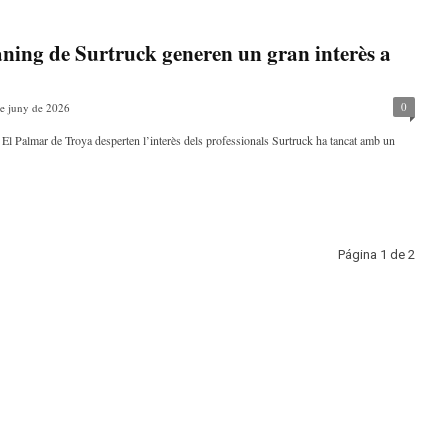
ning de Surtruck generen un gran interès a
0
e juny de 2026
 El Palmar de Troya desperten l’interès dels professionals Surtruck ha tancat amb un
Página 1 de 2