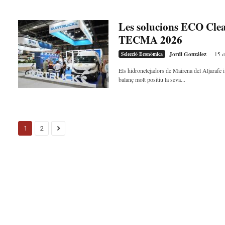
Les solucions ECO Clea
TECMA 2026
Selecció Econòmica
Jordi González
-
15 d
Els hidronetejadors de Mairena del Aljarafe i
balanç molt positiu la seva...
1
2