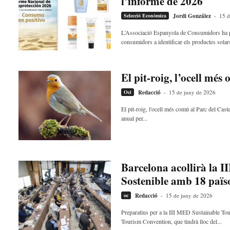
l’informe de 2026
Selecció Econòmica
Jordi González
-
15 d
L’Associació Espanyola de Consumidors ha pub
consumidors a identificar els productes solar
El pit-roig, l’ocell més
Oci
Redacció
-
15 de juny de 2026
El pit-roig, l'ocell més comú al Parc del Cas
anual per...
Barcelona acollirà l
Sostenible amb 18 païso
oc
Redacció
-
15 de juny de 2026
Preparatius per a la III MED Sustainable To
Tourism Convention, que tindrà lloc del...