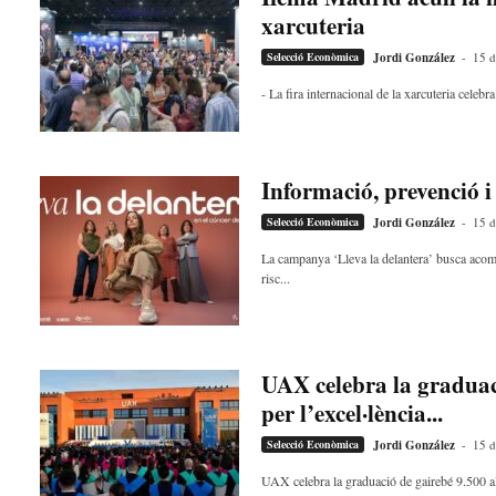
a
xarcuteria
d
Selecció Econòmica
Jordi González
-
15 d
a
a
- La fira internacional de la xarcuteria celeb
v
u
i
Informació, prevenció 
Selecció Econòmica
Jordi González
-
15 d
La campanya ‘Lleva la delantera’ busca acomp
risc...
UAX celebra la graduaci
per l’excel·lència...
Selecció Econòmica
Jordi González
-
15 d
UAX celebra la graduació de gairebé 9.500 al