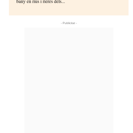
bany en rius i rieres dels...
- Publicitat -