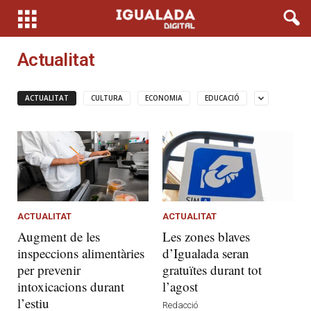
Actualitat
ACTUALITAT
CULTURA
ECONOMIA
EDUCACIÓ
ACTUALITAT
ACTUALITAT
Augment de les
Les zones blaves
inspeccions alimentàries
d’Igualada seran
per prevenir
gratuïtes durant tot
intoxicacions durant
l’agost
l’estiu
Redacció