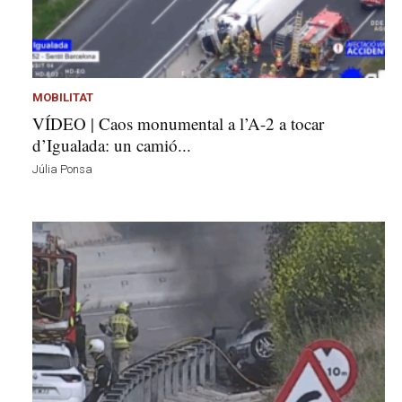
a
d
a
a
v
MOBILITAT
u
VÍDEO | Caos monumental a l’A-2 a tocar
i
d’Igualada: un camió...
Júlia Ponsa