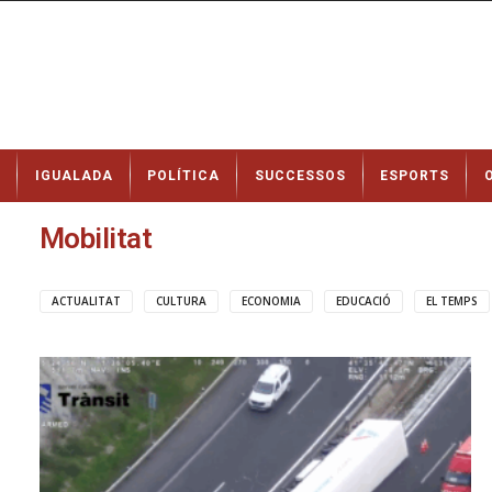
N
IGUALADA
POLÍTICA
SUCCESSOS
ESPORTS
o
t
í
Mobilitat
c
i
e
ACTUALITAT
CULTURA
ECONOMIA
EDUCACIÓ
EL TEMPS
s
d
e
I
g
u
a
l