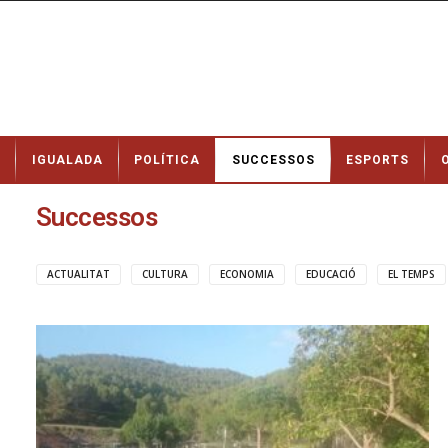
N
IGUALADA
POLÍTICA
SUCCESSOS
ESPORTS
o
t
í
Successos
c
i
e
ACTUALITAT
CULTURA
ECONOMIA
EDUCACIÓ
EL TEMPS
s
d
e
I
g
u
a
l