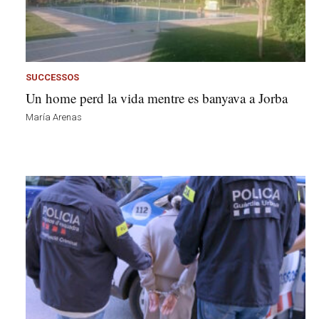
a
d
a
a
v
SUCCESSOS
u
Un home perd la vida mentre es banyava a Jorba
i
María Arenas