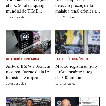
el lloc 50 al rànquing
detecció precoç de la
mundial de TIME...
malaltia renal crònica a...
Jordi González
Jordi González
SELECCIÓ ECONÒMICA
SELECCIÓ ECONÒMICA
Airbus, BMW i Siemens
Madrid registra un juny
mostren l’avenç de la IA
turístic històric i frega
industrial europea
els 300 milions...
Jordi González
Jordi González