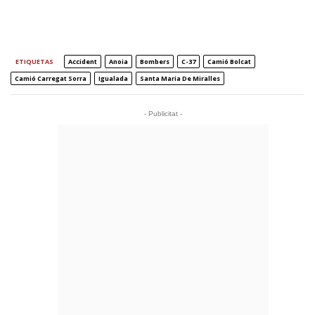
ETIQUETAS
Accident
Anoia
Bombers
C-37
Camió Bolcat
Camió Carregat Sorra
Igualada
Santa Maria De Miralles
- Publicitat -