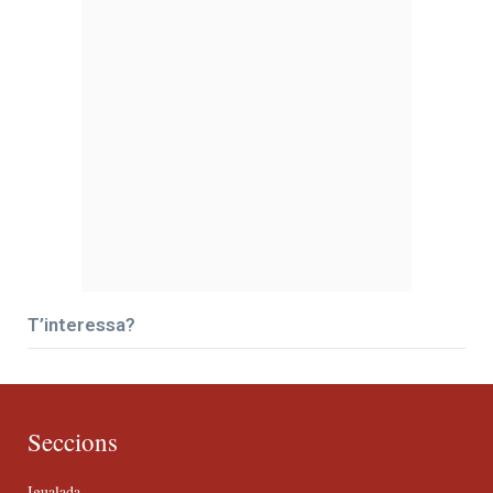
T’interessa?
Seccions
Igualada