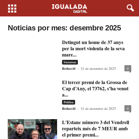
Noticias por mes: desembre 2025
Detingut un home de 37 anys
per la mort violenta de la seva
mare...
Successos
Redacció
-
31 de desembre de 2025
0
El tercer premi de la Grossa de
Cap d’Any, el 73762, s’ha venut
a...
Política
Redacció
-
31 de desembre de 2025
0
L’Estanc número 3 del Vendrell
reparteix més de 7 MEUR amb
el primer premi...