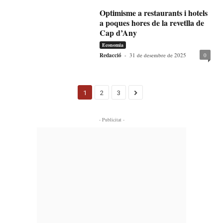
Optimisme a restaurants i hotels
a poques hores de la revetlla de
Cap d’Any
Economia
Redacció
-
31 de desembre de 2025
0
1
2
3
- Publicitat -