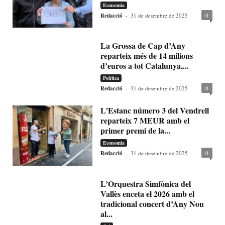
Economia
Redacció
-
31 de desembre de 2025
0
La Grossa de Cap d’Any
reparteix més de 14 milions
d’euros a tot Catalunya,...
Política
Redacció
-
31 de desembre de 2025
0
L’Estanc número 3 del Vendrell
reparteix 7 MEUR amb el
primer premi de la...
Economia
Redacció
-
31 de desembre de 2025
0
L’Orquestra Simfònica del
Vallès enceta el 2026 amb el
tradicional concert d’Any Nou
al...