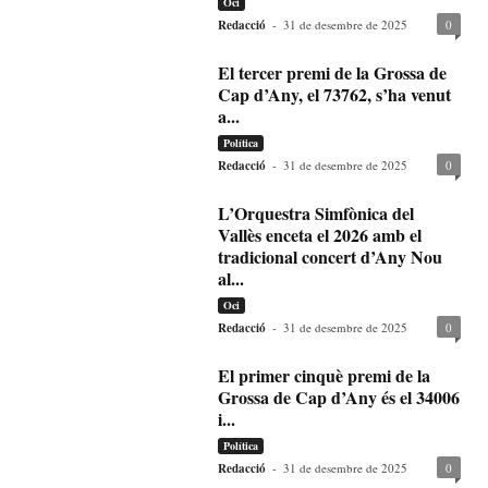
Oci
Redacció
-
31 de desembre de 2025
0
El tercer premi de la Grossa de
Cap d’Any, el 73762, s’ha venut
a...
Política
Redacció
-
31 de desembre de 2025
0
L’Orquestra Simfònica del
Vallès enceta el 2026 amb el
tradicional concert d’Any Nou
al...
Oci
Redacció
-
31 de desembre de 2025
0
El primer cinquè premi de la
Grossa de Cap d’Any és el 34006
i...
Política
Redacció
-
31 de desembre de 2025
0