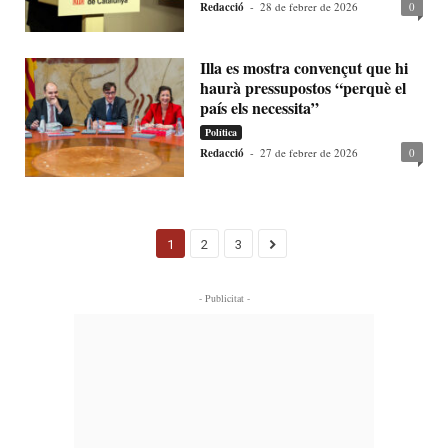
Redacció
-
28 de febrer de 2026
0
Illa es mostra convençut que hi
haurà pressupostos “perquè el
país els necessita”
Política
Redacció
-
27 de febrer de 2026
0
1
2
3
- Publicitat -