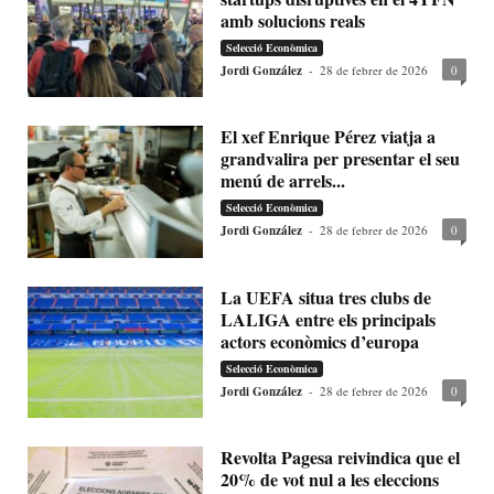
amb solucions reals
Selecció Econòmica
Jordi González
-
28 de febrer de 2026
0
El xef Enrique Pérez viatja a
grandvalira per presentar el seu
menú de arrels...
Selecció Econòmica
Jordi González
-
28 de febrer de 2026
0
La UEFA situa tres clubs de
LALIGA entre els principals
actors econòmics d’europa
Selecció Econòmica
Jordi González
-
28 de febrer de 2026
0
Revolta Pagesa reivindica que el
20% de vot nul a les eleccions