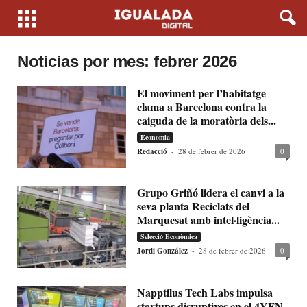
Noticias por mes: febrer 2026
El moviment per l’habitatge
clama a Barcelona contra la
caiguda de la moratòria dels...
Economia
Redacció
-
28 de febrer de 2026
0
Grupo Griñó lidera el canvi a la
seva planta Reciclats del
Marquesat amb intel·ligència...
Selecció Econòmica
Jordi González
-
28 de febrer de 2026
0
Napptilus Tech Labs impulsa
startups disruptives en el 4YFN