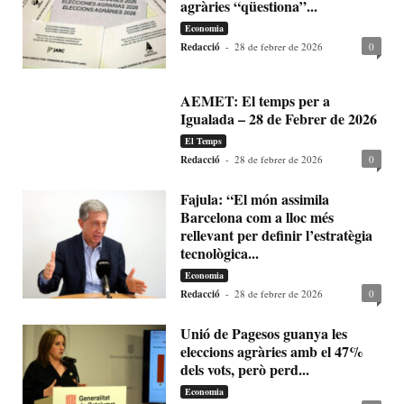
agràries “qüestiona”...
Economia
Redacció
-
28 de febrer de 2026
0
AEMET: El temps per a
Igualada – 28 de Febrer de 2026
El Temps
Redacció
-
28 de febrer de 2026
0
Fajula: “El món assimila
Barcelona com a lloc més
rellevant per definir l’estratègia
tecnològica...
Economia
Redacció
-
28 de febrer de 2026
0
Unió de Pagesos guanya les
eleccions agràries amb el 47%
dels vots, però perd...
Economia