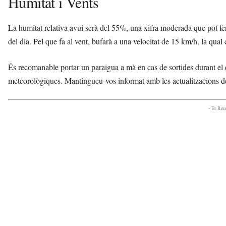
Humitat i Vents
La humitat relativa avui serà del 55%, una xifra moderada que pot fer
del dia. Pel que fa al vent, bufarà a una velocitat de 15 km/h, la qu
És recomanable portar un paraigua a mà en cas de sortides durant el di
meteorològiques. Mantingueu-vos informat amb les actualitzacions de
- Et Re