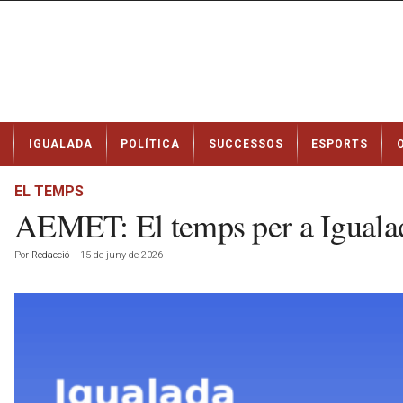
N
IGUALADA
POLÍTICA
SUCCESSOS
ESPORTS
o
t
í
EL TEMPS
c
AEMET: El temps per a Igualad
i
e
Por
Redacció
-
15 de juny de 2026
s
d
e
I
g
u
a
l