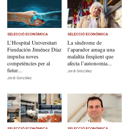
SELECCIÓ ECONÒMICA
SELECCIÓ ECONÒMICA
L’Hospital Universitari
La síndrome de
Fundación Jiménez Díaz
l’aparador amaga una
impulsa noves
malaltia freqüent que
competències per al
afecta l’autonomia...
futur...
Jordi González
Jordi González
SELECCIÓ ECONÒMICA
SELECCIÓ ECONÒMICA