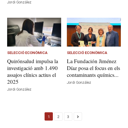
Jordi González
SELECCIÓ ECONÒMICA
SELECCIÓ ECONÒMICA
Quirónsalud impulsa la
La Fundación Jiménez
investigació amb 1.490
Díaz posa el focus en els
assajos clínics actius el
contaminants químics...
2025
Jordi González
Jordi González
1
2
3