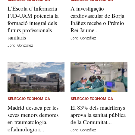
L’Escola d’Infermeria
A investigação
FJD-UAM potencia la
cardiovascular de Borja
formació integral dels
Ibáñez recebe o Prémio
futurs professionals
Rei Jaume...
sanitaris
Jordi González
Jordi González
SELECCIÓ ECONÒMICA
SELECCIÓ ECONÒMICA
Madrid destaca per les
El 83% dels madrilenys
seves menors demores
aprova la sanitat pública
en traumatologia,
de la Comunitat...
oftalmologia i...
Jordi González