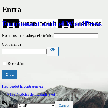
Entra
Funcionant amb el WordPress
Nom d'usuari o adreça electrònica
Contrasenya
Recorda'm
Heu perdut la contrasenya?
← Vés a Notícies de Igualada avui
Idioma