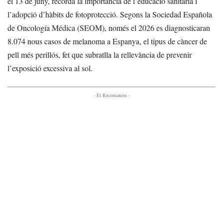
el 13 de juny, recorda la importància de l’educació sanitària i
l’adopció d’hàbits de fotoprotecció. Segons la Sociedad Española
de Oncología Médica (SEOM), només el 2026 es diagnosticaran
8.074 nous casos de melanoma a Espanya, el tipus de càncer de
pell més perillós, fet que subratlla la rellevància de prevenir
l’exposició excessiva al sol.
- Et Recomanem -