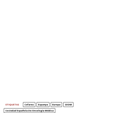
ETIQUETAS
Cofares
Espanya
Europa
SEOM
Sociedad Española De Oncología Médica