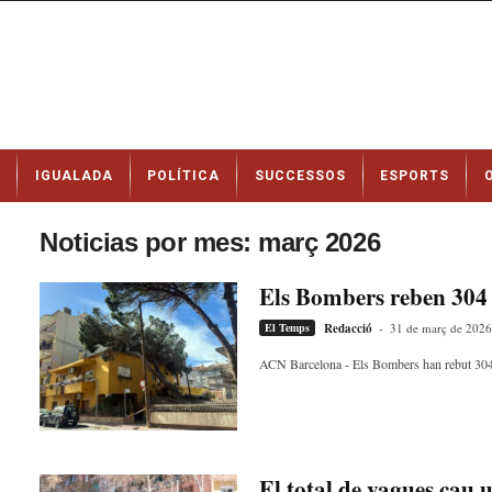
N
IGUALADA
POLÍTICA
SUCCESSOS
ESPORTS
o
t
í
Noticias por mes: març 2026
c
i
Els Bombers reben 304 av
e
s
El Temps
Redacció
-
31 de març de 2026
d
ACN Barcelona - Els Bombers han rebut 304 avi
e
I
g
u
a
l
El total de vagues cau 