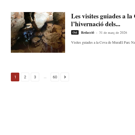
Les visites guiades a l
l’hivernació dels...
Oci
Redacció
-
31 de març de 2026
Visites guiades a la Cova de MuraEl Parc Natu
...
1
2
3
60