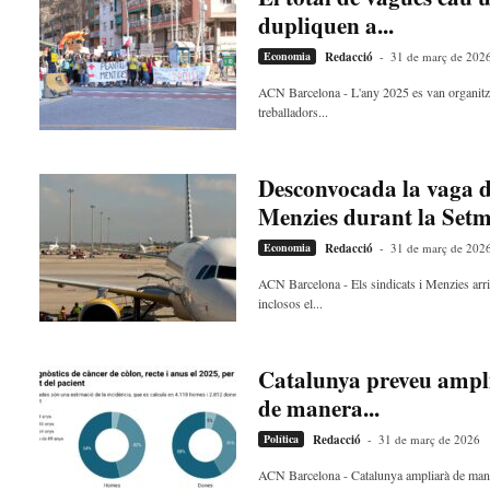
a
dupliquen a...
d
Economia
Redacció
-
31 de març de 202
a
a
ACN Barcelona - L'any 2025 es van organitz
v
treballadors...
u
i
Desconvocada la vaga de
Menzies durant la Setm
Economia
Redacció
-
31 de març de 202
ACN Barcelona - Els sindicats i Menzies arri
inclosos el...
Catalunya preveu amplia
de manera...
Política
Redacció
-
31 de març de 2026
ACN Barcelona - Catalunya ampliarà de manera