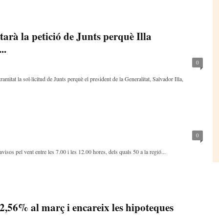
tarà la petició de Junts perquè Illa
..
0
itat la sol·licitud de Junts perquè el president de la Generalitat, Salvador Illa,
0
os pel vent entre les 7.00 i les 12.00 hores, dels quals 50 a la regió...
 2,56% al març i encareix les hipoteques