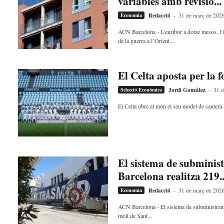
variables amb revisió...
Economia
Redacció
-
31 de març de 202
ACN Barcelona - L'euríbor a dotze mesos, l’in
de la guerra a l’Orient...
El Celta aposta per la
Selecció Econòmica
Jordi González
-
31 d
El Celta obre al món el seu model de cantera 
El sistema de subministr
Barcelona realitza 219..
Economia
Redacció
-
31 de març de 202
ACN Barcelona - El sistema de subministramen
moll de Sant...