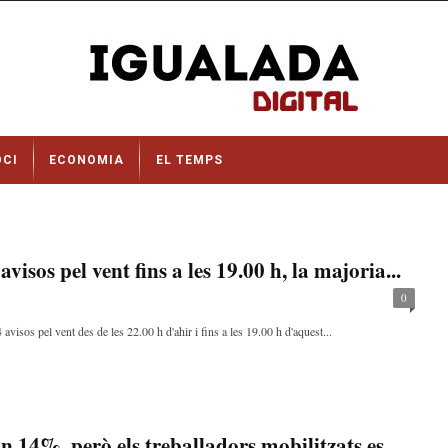
OCI
ECONOMIA
EL TEMPS
isos pel vent fins a les 19.00 h, la majoria...
0
sos pel vent des de les 22.00 h d'ahir i fins a les 19.00 h d'aquest...
un 14%, però els treballadors mobilitzats es