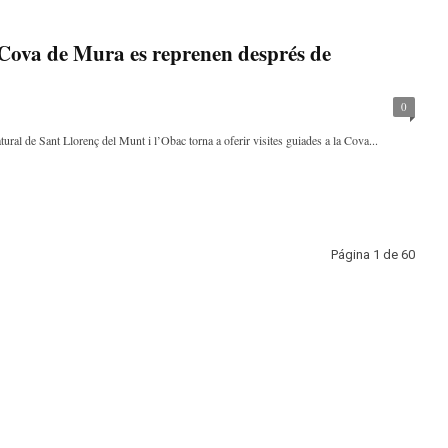
a Cova de Mura es reprenen després de
0
ral de Sant Llorenç del Munt i l’Obac torna a oferir visites guiades a la Cova...
Página 1 de 60