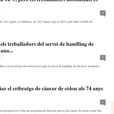
0
6
ar 126 vagues a Catalunya, un 14% menys que el 2024, però amb el doble de
ls treballadors del servei de handling de
ana...
0
6
ben a un acord per desconvocar la vaga al servei de handling de diversos aeroports,
r el cribratge de càncer de còlon als 74 anys
0
 progressiva l’edat del programa de detecció precoç del càncer de còlon i recte fins