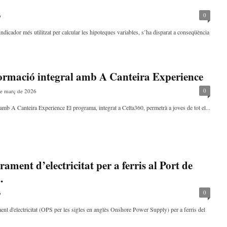
0
6
dicador més utilitzat per calcular les hipoteques variables, s’ha disparat a conseqüència
 formació integral amb A Canteira Experience
0
e març de 2026
amb A Canteira Experience El programa, integrat a Celta360, permetrà a joves de tot el...
ament d’electricitat per a ferris al Port de
.
0
6
t d'electricitat (OPS per les sigles en anglès Onshore Power Supply) per a ferris del