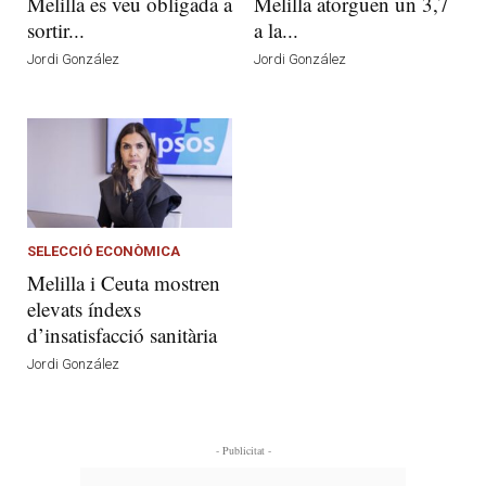
Melilla es veu obligada a
Melilla atorguen un 3,7
sortir...
a la...
Jordi González
Jordi González
SELECCIÓ ECONÒMICA
Melilla i Ceuta mostren
elevats índexs
d’insatisfacció sanitària
Jordi González
- Publicitat -