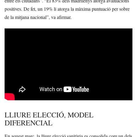
entre els ciutadans”. “El 83% dels madrilenys atorga avaluacions
positives. De fet, un 19% li atorga la màxima puntuació per sobre
de la mitjana nacional”, va afirmar.
LLIURE ELECCIÓ, MODEL
DIFERENCIAL
En aquest marc, la lliure elecció sanitària es consolida com un dels