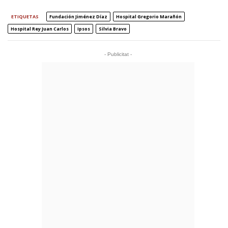
ETIQUETAS
Fundación Jiménez Díaz
Hospital Gregorio Marañón
Hospital Rey Juan Carlos
Ipsos
Silvia Bravo
- Publicitat -