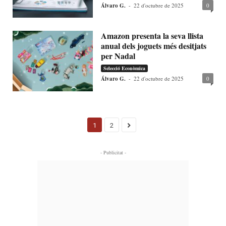
Álvaro G.
-
22 d'octubre de 2025
0
Amazon presenta la seva llista
anual dels joguets més desitjats
per Nadal
Selecció Econòmica
Álvaro G.
-
22 d'octubre de 2025
0
1
2
- Publicitat -