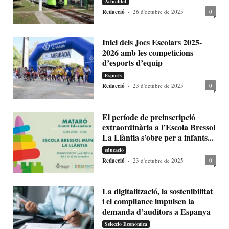
Actualitat
Redacció
-
26 d'octubre de 2025
0
Inici dels Jocs Escolars 2025-
2026 amb les competicions
d’esports d’equip
Esports
Redacció
-
23 d'octubre de 2025
0
El període de preinscripció
extraordinària a l’Escola Bressol
La Llàntia s’obre per a infants...
educació
Redacció
-
23 d'octubre de 2025
0
La digitalització, la sostenibilitat
i el compliance impulsen la
demanda d’auditors a Espanya
Selecció Econòmica