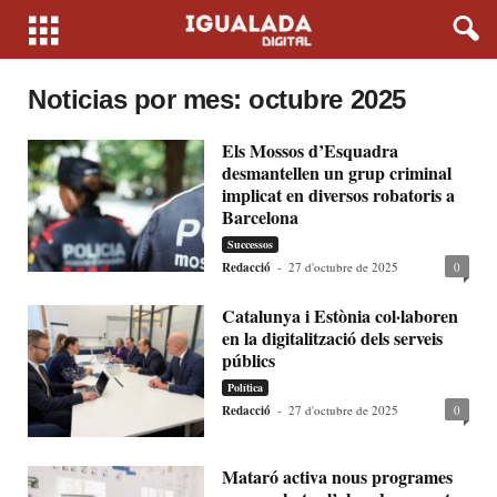
Noticias por mes: octubre 2025
Els Mossos d’Esquadra
desmantellen un grup criminal
implicat en diversos robatoris a
Barcelona
Successos
Redacció
-
27 d'octubre de 2025
0
Catalunya i Estònia col·laboren
en la digitalització dels serveis
públics
Política
Redacció
-
27 d'octubre de 2025
0
Mataró activa nous programes