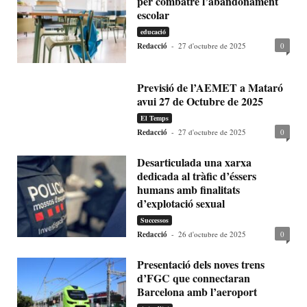
per combatre l’abandonament
escolar
educació
Redacció
-
27 d'octubre de 2025
0
Previsió de l’AEMET a Mataró
avui 27 de Octubre de 2025
El Temps
Redacció
-
27 d'octubre de 2025
0
Desarticulada una xarxa
dedicada al tràfic d’éssers
humans amb finalitats
d’explotació sexual
Successos
Redacció
-
26 d'octubre de 2025
0
Presentació dels noves trens
d’FGC que connectaran
Barcelona amb l’aeroport