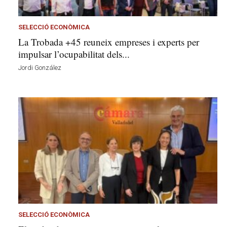
a
d
a
SELECCIÓ ECONÒMICA
a
La Trobada +45 reuneix empreses i experts per
v
impulsar l’ocupabilitat dels...
u
Jordi González
i
SELECCIÓ ECONÒMICA