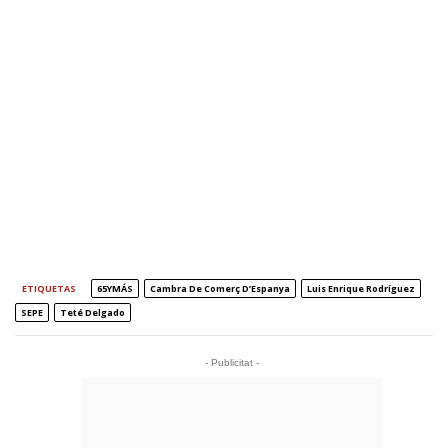
ETIQUETAS
65YMÁS
Cambra De Comerç D’Espanya
Luis Enrique Rodríguez
SEPE
Teté Delgado
- Publicitat -