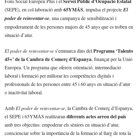
Servei Públic d’Ocupació Estatal
Fons Social Europeu Plus i el
65YMÁS
(SEPE), en col·laboració amb
, impulsa el projecte
El
poder de reinventar-se
, una campanya de sensibilització i
empoderament de les persones majors de 45 anys que es troben en
situació d’atur.
Programa ‘Talento
El poder de reinventar-se
s’emmarca dins del
45+’ de la Cambra de Comerç d’Espanya
, finançat per la Unió
Europea. Un programa que ofereix orientació, intermediació
laboral i formació per millorar les competències digitals i
professionals de les persones entre 45 i 60 anys en situació d’atur
o inactivitat laboral.
Amb
El poder de reinventar-se
, la Cambra de Comerç d’Espanya,
diferents actes arreu del país
el SEPE i 65YMÁS realitzaran
amb tres objectius: empoderar els sèniors en situació d’atur,
conscienciar sobre la importància de la formació al llarg de tota la