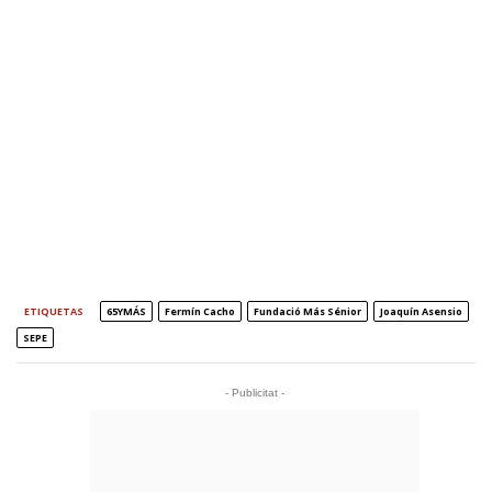
ETIQUETAS
65YMÁS
Fermín Cacho
Fundació Más Sénior
Joaquín Asensio
SEPE
- Publicitat -