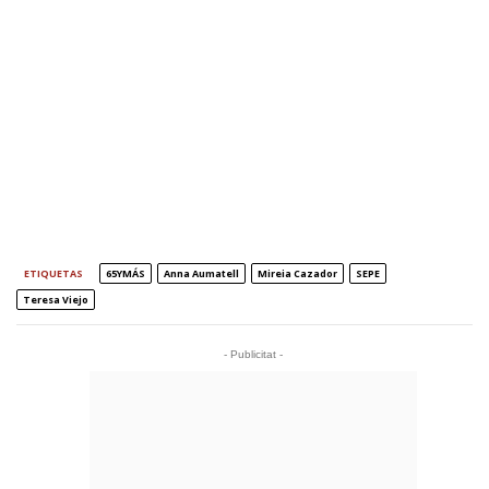
ETIQUETAS
65YMÁS
Anna Aumatell
Mireia Cazador
SEPE
Teresa Viejo
- Publicitat -