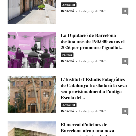
Actualitat
Redacció
-
12 de juny de 2026
0
La Diputació de Barcelona
destina més de 190.000 euros el
2026 per promoure l’igualtat...
Política
Redacció
-
12 de juny de 2026
0
L’Institut d’Estudis Fotogràfics
de Catalunya traslladarà la seva
seu provisionalment a l’antiga
Escola del...
Actualitat
Redacció
-
12 de juny de 2026
0
El mercat d’oficines de
Barcelona atrau una nova