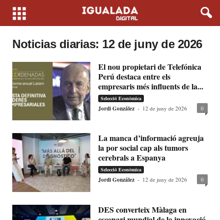
Noticias diarias: 12 de juny de 2026
El nou propietari de Telefónica
Perú destaca entre els
empresaris més influents de la...
Selecció Econòmica
Jordi González
-
12 de juny de 2026
0
La manca d’informació agreuja
la por social cap als tumors
cerebrals a Espanya
Selecció Econòmica
Jordi González
-
12 de juny de 2026
0
DES converteix Màlaga en
escenari mundial de la innovació