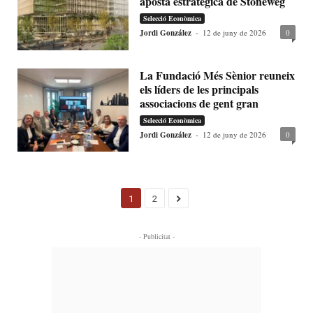
aposta estratègica de Stoneweg
Selecció Econòmica
Jordi González
-
12 de juny de 2026
0
La Fundació Més Sènior reuneix
els líders de les principals
associacions de gent gran
Selecció Econòmica
Jordi González
-
12 de juny de 2026
0
1
2
- Publicitat -