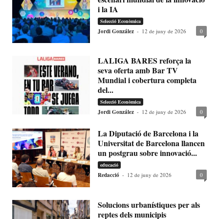
i la IA
Selecció Econòmica
Jordi González
-
12 de juny de 2026
0
LALIGA BARES reforça la
seva oferta amb Bar TV
Mundial i cobertura completa
del...
Selecció Econòmica
Jordi González
-
12 de juny de 2026
0
La Diputació de Barcelona i la
Universitat de Barcelona llancen
un postgrau sobre innovació...
educació
Redacció
-
12 de juny de 2026
0
Solucions urbanístiques per als
reptes dels municipis