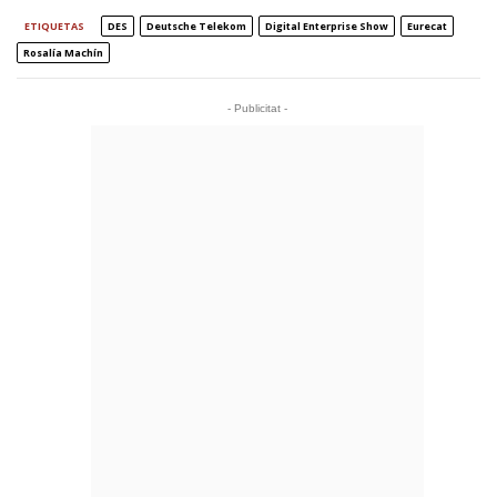
ETIQUETAS
DES
Deutsche Telekom
Digital Enterprise Show
Eurecat
Rosalía Machín
- Publicitat -