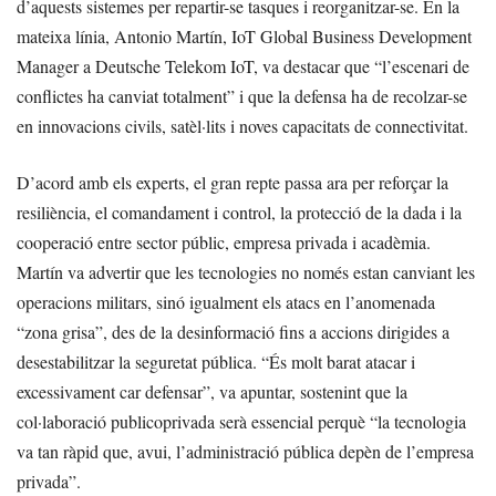
d’aquests sistemes per repartir-se tasques i reorganitzar-se. En la
mateixa línia, Antonio Martín, IoT Global Business Development
Manager a Deutsche Telekom IoT, va destacar que “l’escenari de
conflictes ha canviat totalment” i que la defensa ha de recolzar-se
en innovacions civils, satèl·lits i noves capacitats de connectivitat.
D’acord amb els experts, el gran repte passa ara per reforçar la
resiliència, el comandament i control, la protecció de la dada i la
cooperació entre sector públic, empresa privada i acadèmia.
Martín va advertir que les tecnologies no només estan canviant les
operacions militars, sinó igualment els atacs en l’anomenada
“zona grisa”, des de la desinformació fins a accions dirigides a
desestabilitzar la seguretat pública. “És molt barat atacar i
excessivament car defensar”, va apuntar, sostenint que la
col·laboració publicoprivada serà essencial perquè “la tecnologia
va tan ràpid que, avui, l’administració pública depèn de l’empresa
privada”.