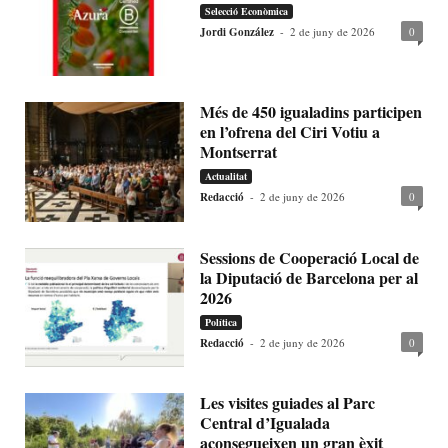
Selecció Econòmica
Jordi González
-
2 de juny de 2026
0
Més de 450 igualadins participen
en l’ofrena del Ciri Votiu a
Montserrat
Actualitat
Redacció
-
2 de juny de 2026
0
Sessions de Cooperació Local de
la Diputació de Barcelona per al
2026
Política
Redacció
-
2 de juny de 2026
0
Les visites guiades al Parc
Central d’Igualada
aconsegueixen un gran èxit