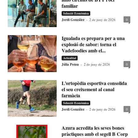
familiar
Selecció Econòmica
Jordi González
-
2 de juny de 2026
0
Igualada es prepara per a una
explosió de sabor: torna el
Vadefoodies amb el...
Actualitat
Júlia Ponsa
-
2 de juny de 2026
0
L’ortopèdia esportiva consolida
el seu creixement al canal
farmàcia
Selecció Econòmica
Jordi González
-
2 de juny de 2026
0
Azura acredita les seves bones
pràctiques amb el segell B Corp