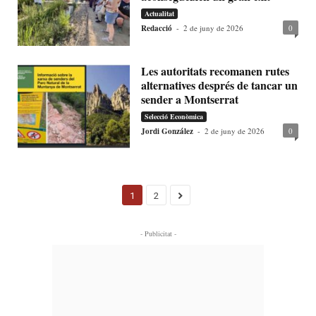
Actualitat
Redacció
-
2 de juny de 2026
0
Les autoritats recomanen rutes
alternatives després de tancar un
sender a Montserrat
Selecció Econòmica
Jordi González
-
2 de juny de 2026
0
1
2
- Publicitat -