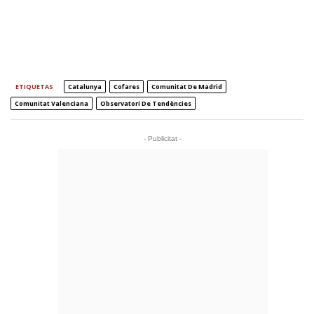
ETIQUETAS
Catalunya
Cofares
Comunitat De Madrid
Comunitat Valenciana
Observatori De Tendències
- Publicitat -