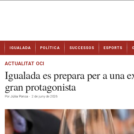
N
IGUALADA
POLÍTICA
SUCCESSOS
ESPORTS
o
t
í
ACTUALITAT
OCI
c
Igualada es prepara per a una e
i
e
gran protagonista
s
d
Por
Júlia Ponsa
-
2 de juny de 2026
e
I
g
u
a
l