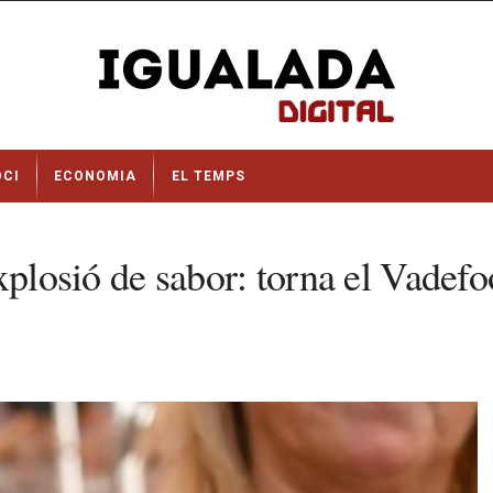
OCI
ECONOMIA
EL TEMPS
xplosió de sabor: torna el Vadef