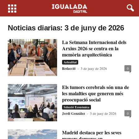
Noticias diarias: 3 de juny de 2026
La Setmana Internacional dels
Arxius 2026 se centra en la
memòria arquitectònica
Actualitat
Redacció
-
3 de juny de 2026
0
Els tumors cerebrals són una de
les malalties que generen més
preocupació social
Selecció Econòmica
Jordi González
-
3 de juny de 2026
0
Madrid destaca per les seves
menors demores en