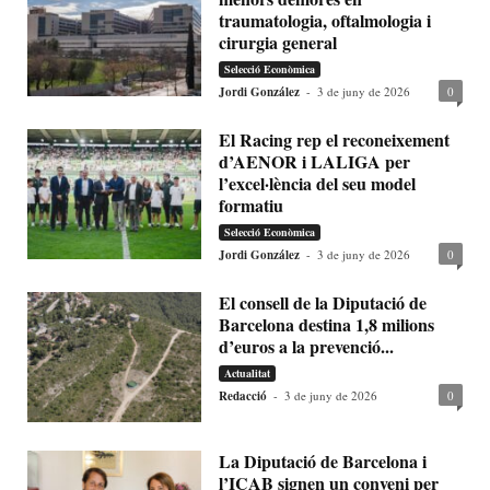
traumatologia, oftalmologia i
cirurgia general
Selecció Econòmica
Jordi González
-
3 de juny de 2026
0
El Racing rep el reconeixement
d’AENOR i LALIGA per
l’excel·lència del seu model
formatiu
Selecció Econòmica
Jordi González
-
3 de juny de 2026
0
El consell de la Diputació de
Barcelona destina 1,8 milions
d’euros a la prevenció...
Actualitat
Redacció
-
3 de juny de 2026
0
La Diputació de Barcelona i
l’ICAB signen un conveni per