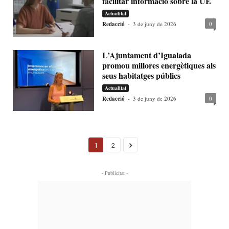
facilitar informació sobre la UE
Actualitat
Redacció
-
3 de juny de 2026
0
L’Ajuntament d’Igualada
promou millores energètiques als
seus habitatges públics
Actualitat
Redacció
-
3 de juny de 2026
0
1
2
- Publicitat -