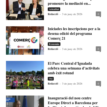
promoure la mediació en...
Actualitat
Redacció
-
3 de juny de 2026
0
Iniciades les inscripcions per a la
desena edició del programa
Comerç 21
Economia
Redacció
-
3 de juny de 2026
0
El Parc Central d’Igualada
celebra una setmana d’activitats
amb èxit rotund
Oci
Redacció
-
3 de juny de 2026
0
Inauguració del nou centre
Europe Direct a Barcelona per