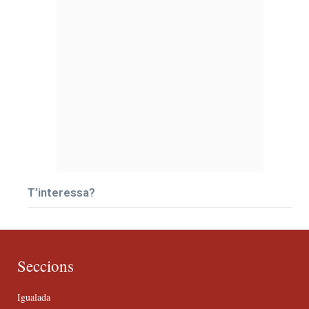
T’interessa?
Seccions
Igualada