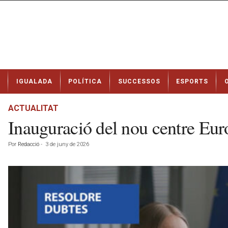
N
IGUALADA
POLÍTICA
SUCCESSOS
ESPORTS
o
t
í
ACTUALITAT
c
Inauguració del nou centre Euro
i
e
Por
Redacció
-
3 de juny de 2026
s
d
e
I
g
u
a
l