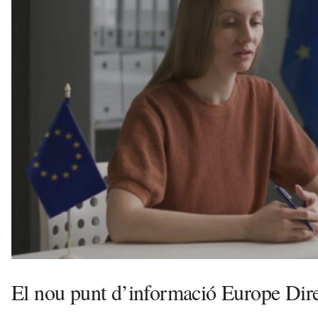
a
d
a
a
v
u
i
El nou punt d’informació Europe Dire