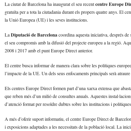
centre Europe Dir
La ciutat de Barcelona ha inaugurat el seu recent
gratuïta per a tota la ciutadania durant els propers quatre anys. El c
la Unió Europea (UE) i les seves institucions.
Diputació de Barcelona
La
coordina aquesta iniciativa, després de 
el seu compromís amb la difusió del projecte europeu a la regió. Aque
2008 i 2017 amb el punt Europe Direct anterior.
El centre busca informar de manera clara sobre les polítiques europee
l’impacte de la UE. Un dels seus enfocaments principals serà atraure e
Els centres Europe Direct formen part d’una xarxa extensa que abas
que reben més d’un milió de consultes anuals. Aquestes instal·lacion
d’atenció format per resoldre dubtes sobre les institucions i polítique
A més d’oferir suport informatiu, el centre Europe Direct de Barcelona
i exposicions adaptades a les necessitats de la població local. La i