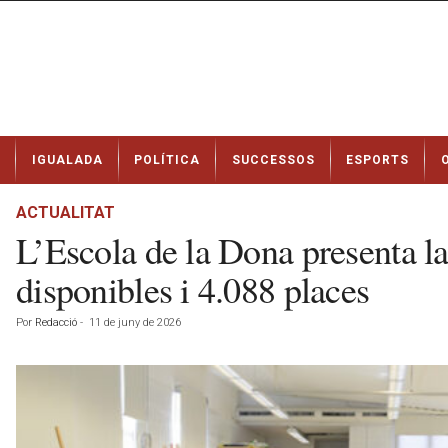
N
IGUALADA
POLÍTICA
SUCCESSOS
ESPORTS
o
t
í
ACTUALITAT
c
L’Escola de la Dona presenta l
i
e
disponibles i 4.088 places
s
d
Por
Redacció
-
11 de juny de 2026
e
I
g
u
a
l