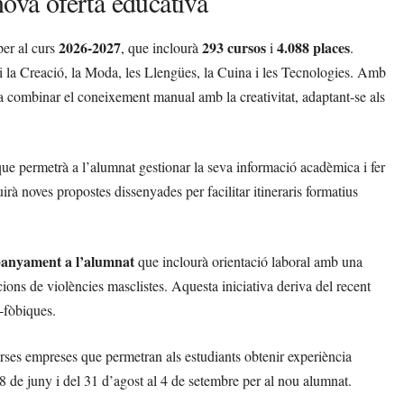
nova oferta educativa
2026-2027
293 cursos
4.088 places
per al curs
, que inclourà
i
.
 i la Creació, la Moda, les Llengües, la Cuina i les Tecnologies. Amb
sca combinar el coneixement manual amb la creativitat, adaptant-se als
ue permetrà a l’alumnat gestionar la seva informació acadèmica i fer
uirà noves propostes dissenyades per facilitar itineraris formatius
panyament a l’alumnat
que inclourà orientació laboral amb una
ions de violències masclistes. Aquesta iniciativa deriva del recent
-fòbiques.
rses empreses que permetran als estudiants obtenir experiència
18 de juny i del 31 d’agost al 4 de setembre per al nou alumnat.