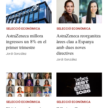
SELECCIÓ ECONÒMICA
SELECCIÓ ECONÒMICA
AstraZeneca millora
AstraZeneca reorganitza
ingressos un 8% en el
àrees clau a Espanya
primer trimestre
amb dues noves
directives
Jordi González
Jordi González
SELECCIÓ ECONÒMICA
SELECCIÓ ECONÒMICA