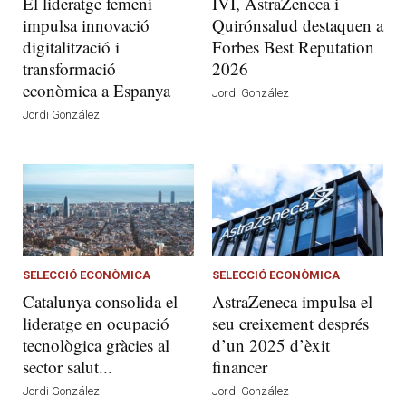
El lideratge femení
IVI, AstraZeneca i
impulsa innovació
Quirónsalud destaquen a
digitalització i
Forbes Best Reputation
transformació
2026
econòmica a Espanya
Jordi González
Jordi González
SELECCIÓ ECONÒMICA
SELECCIÓ ECONÒMICA
Catalunya consolida el
AstraZeneca impulsa el
lideratge en ocupació
seu creixement després
tecnològica gràcies al
d’un 2025 d’èxit
sector salut...
financer
Jordi González
Jordi González