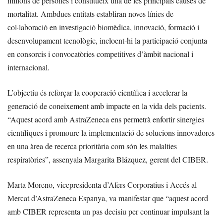
milions de persones i constitueix una de les principals causes de
mortalitat. Ambdues entitats establiran noves línies de
col·laboració en investigació biomèdica, innovació, formació i
desenvolupament tecnològic, incloent-hi la participació conjunta
en consorcis i convocatòries competitives d’àmbit nacional i
internacional.
L’objectiu és reforçar la cooperació científica i accelerar la
generació de coneixement amb impacte en la vida dels pacients.
“Aquest acord amb AstraZeneca ens permetrà enfortir sinergies
científiques i promoure la implementació de solucions innovadores
en una àrea de recerca prioritària com són les malalties
respiratòries”, assenyala Margarita Blázquez, gerent del CIBER.
Marta Moreno, vicepresidenta d’Afers Corporatius i Accés al
Mercat d’AstraZeneca Espanya, va manifestar que “aquest acord
amb CIBER representa un pas decisiu per continuar impulsant la