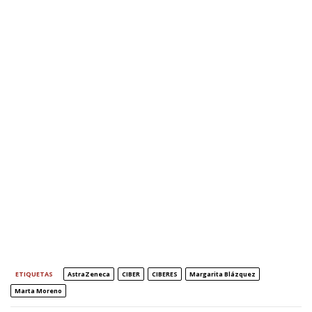
ETIQUETAS
AstraZeneca
CIBER
CIBERES
Margarita Blázquez
Marta Moreno