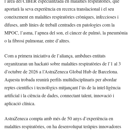
l’àrea del CIBER especialitzada en malalties respiratòries, que
aportarà la seva experiència en recerca translacional i el seu
coneixement en malalties respiratòries cròniques, infeccioses i
difuses, amb línies de treball centrades en patologies com la
MPOC, l’asma, l’apnea del son, el càncer de pulmó, la pneumònia
o la fibrosi pulmonar, entre d’altres.
Com a primera iniciativa de l’aliança, ambdues entitats
organitzaran un hackató sobre malalties respiratòries de l’1 al 3
d’octubre de 2026 a l’AstraZeneca Global Hub de Barcelona.
Aquesta trobada reunirà perfils multidisciplinaris per abordar
reptes científics i tecnològics mitjançant l’ús de la intel·ligència
artificial i la ciència de dades, connectant talent, innovació i
aplicació clínica.
AstraZeneca compta amb més de 50 anys d’experiència en
malalties respiratòries, on ha desenvolupat teràpies innovadores