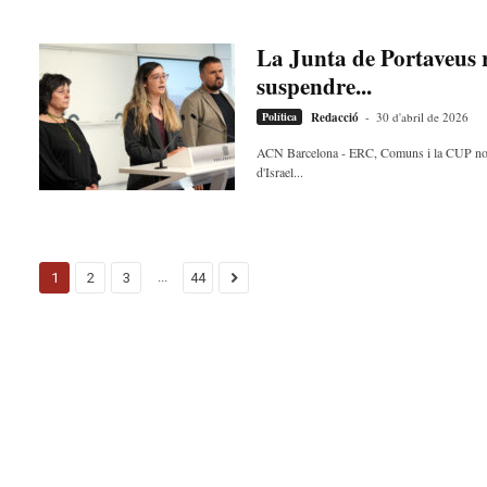
La Junta de Portaveus 
suspendre...
Política
Redacció
-
30 d'abril de 2026
ACN Barcelona - ERC, Comuns i la CUP no han
d'Israel...
...
1
2
3
44