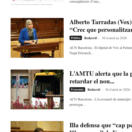
conseqüències d’una...
Alberto Tarradas (Vox)
“Crec que personalitzar 
Política
Redacció
-
30 d'abril de 2026
ACN Barcelona - El diputat de Vox al Parlam
Najat Driouech...
L’AMTU alerta que la p
retardar el nou...
Economia
Redacció
-
30 d'abril de 2026
ACN Barcelona - L’Associació de municipis p
prorrogar...
Illa defensa que “cap p