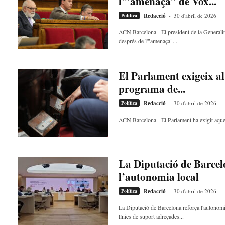
l'”amenaça” de Vox...
Política
Redacció
-
30 d'abril de 2026
ACN Barcelona - El president de la Generalita
després de l'"amenaça"...
El Parlament exigeix al
programa de...
Política
Redacció
-
30 d'abril de 2026
ACN Barcelona - El Parlament ha exigit aque
La Diputació de Barcel
l’autonomia local
Política
Redacció
-
30 d'abril de 2026
La Diputació de Barcelona reforça l'autonom
línies de suport adreçades...