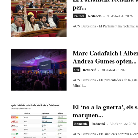
a
per...
d
Política
Redacció
-
30 d'abril de 2026
a
a
ACN Barcelona - El Parlament ha reclamat aqu
v
u
i
Marc Cadafalch i Albert
Andrea Gumes opten...
Oci
Redacció
-
30 d'abril de 2026
ACN Barcelona - Els presentadors de la gala 
Mira', i...
El ‘no a la guerra’, els s
marquen...
Economia
Redacció
-
30 d'abril de 2026
ACN Barcelona - Els sindicats sortiran al car