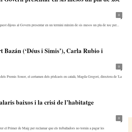
0
est dijous al Govern presentar en un termini màxim de sis mesos un pla de xoc per...
 Bazán (‘Déus i Simis’), Carla Rubio i
0
dels Premis Sonor, el certamen dels pòdcasts en català, Magda Gregori, directora de 'La
alaris baixos i la crisi de l’habitatge
0
rer el Primer de Maig per reclamar que els treballadors no tornin a pagar les