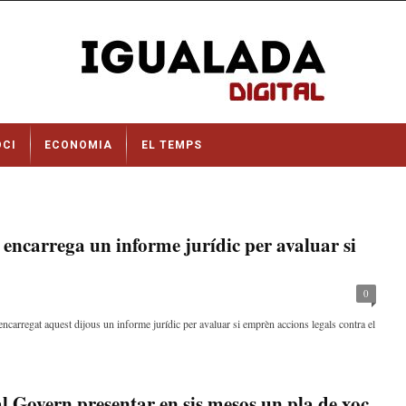
OCI
ECONOMIA
EL TEMPS
encarrega un informe jurídic per avaluar si
0
arregat aquest dijous un informe jurídic per avaluar si emprèn accions legals contra el
l Govern presentar en sis mesos un pla de xoc