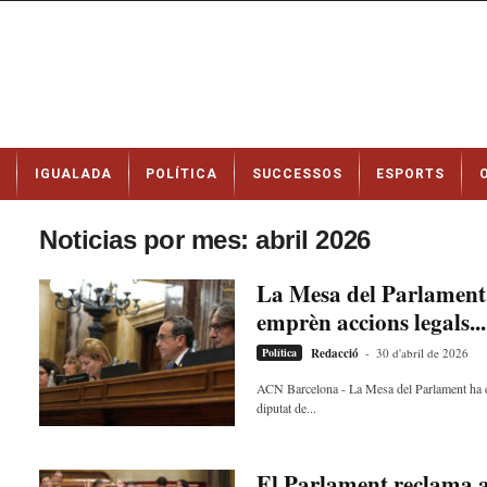
N
IGUALADA
POLÍTICA
SUCCESSOS
ESPORTS
o
t
í
Noticias por mes: abril 2026
c
i
La Mesa del Parlament 
e
emprèn accions legals...
s
d
Política
Redacció
-
30 d'abril de 2026
e
I
ACN Barcelona - La Mesa del Parlament ha enc
diputat de...
g
u
a
l
El Parlament reclama a