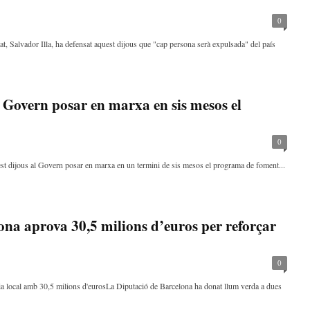
0
t, Salvador Illa, ha defensat aquest dijous que "cap persona serà expulsada" del país
 Govern posar en marxa en sis mesos el
0
st dijous al Govern posar en marxa en un termini de sis mesos el programa de foment...
ona aprova 30,5 milions d’euros per reforçar
0
ia local amb 30,5 milions d'eurosLa Diputació de Barcelona ha donat llum verda a dues