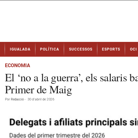
N
IGUALADA
POLÍTICA
SUCCESSOS
ESPORTS
OCI
o
t
í
ECONOMIA
c
El ‘no a la guerra’, els salaris 
i
e
Primer de Maig
s
d
Por
Redacció
-
30 d'abril de 2026
e
I
g
u
a
l