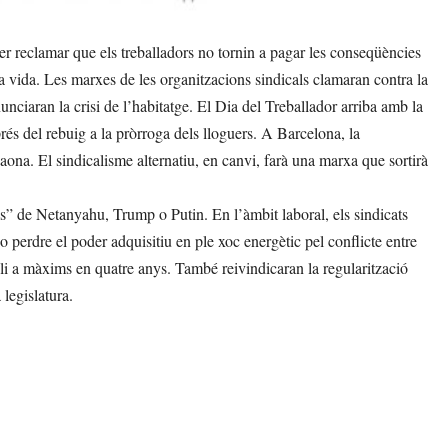
er reclamar que els treballadors no tornin a pagar les conseqüències
e la vida. Les marxes de les organitzacions sindicals clamaran contra la
unciaran la crisi de l’habitatge. El Dia del Treballador arriba amb la
prés del rebuig a la pròrroga dels lloguers. A Barcelona, la
na. El sindicalisme alternatiu, en canvi, farà una marxa que sortirà
ls” de Netanyahu, Trump o Putin. En l’àmbit laboral, els sindicats
 perdre el poder adquisitiu en ple xoc energètic pel conflicte entre
troli a màxims en quatre anys. També reivindicaran la regularització
a legislatura.