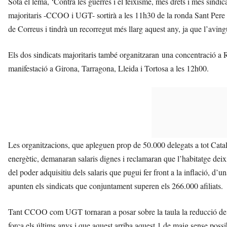
Sota el lema, ‘Contra les guerres i el feixisme, més drets i més sindi
majoritaris -CCOO i UGT- sortirà a les 11h30 de la ronda Sant Pere a
de Correus i tindrà un recorregut més llarg aquest any, ja que l’avin
Els dos sindicats majoritaris també organitzaran una concentració a 
manifestació a Girona, Tarragona, Lleida i Tortosa a les 12h00.
Les organitzacions, que apleguen prop de 50.000 delegats a tot Catalu
energètic, demanaran salaris dignes i reclamaran que l’habitatge dei
del poder adquisitiu dels salaris que pugui fer front a la inflació, d’u
apunten els sindicats que conjuntament superen els 266.000 afiliats.
Tant CCOO com UGT tornaran a posar sobre la taula la reducció de l
força els últims anys i que aquest arriba aquest 1 de maig sense possib