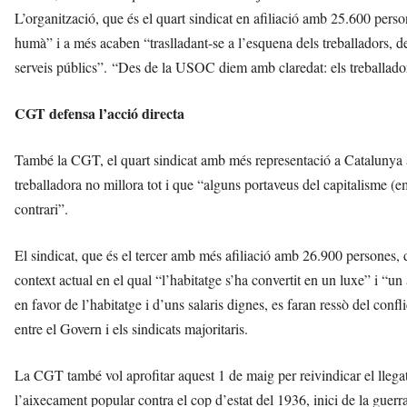
L’organització, que és el quart sindicat en afiliació amb 25.600 pers
humà” i a més acaben “traslladant-se a l’esquena dels treballadors, de
serveis públics”. “Des de la USOC diem amb claredat: els treballado
CGT defensa l’acció directa
També la CGT, el quart sindicat amb més representació a Catalunya a
treballadora no millora tot i que “alguns portaveus del capitalisme (em
contrari”.
El sindicat, que és el tercer amb més afiliació amb 26.900 persones, d
context actual en el qual “l’habitatge s’ha convertit en un luxe” i “u
en favor de l’habitatge i d’uns salaris dignes, es faran ressò del con
entre el Govern i els sindicats majoritaris.
La CGT també vol aprofitar aquest 1 de maig per reivindicar el llega
l’aixecament popular contra el cop d’estat del 1936, inici de la guerra