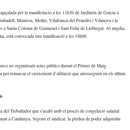
ncapçalada per la manifestació a les 11h30 de Jardinets de Gràcia a
badell, Manresa, Mollet, Vilafranca del Penedès i Vilanova i la
tes a Santa Coloma de Gramenet i Sant Feliu de Llobregat. Al migdia,
ona, està convocada una manifesació a les 18h00.
nes) no organitzarà actes públics durant el Primer de Maig.
a per remarcar el creixement d’afiliació que arrosseguen en els últims
ls
Dia del Treballador que s’acabi amb el procés de congelació salarial
lment a Catalunya. Segons el sindicat, la pèrdua de poder adquisitiu