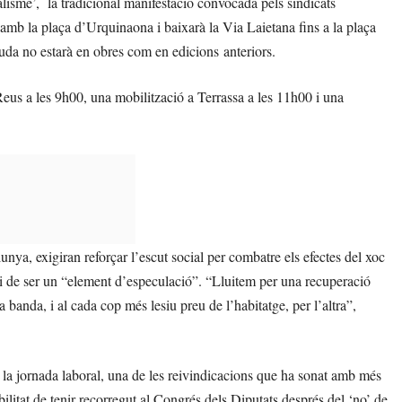
calisme’, la tradicional manifestació convocada pels sindicats
mb la plaça d’Urquinaona i baixarà la Via Laietana fins a la plaça
guda no estarà en obres com en edicions anteriors.
Reus a les 9h00, una mobilització a Terrassa a les 11h00 i una
nya, exigiran reforçar l’escut social per combatre els efectes del xoc
xi de ser un “element d’especulació”. “Lluitem per una recuperació
na banda, i al cada cop més lesiu preu de l’habitatge, per l’altra”,
a jornada laboral, una de les reivindicacions que ha sonat amb més
ilitat de tenir recorregut al Congrés dels Diputats després del ‘no’ de