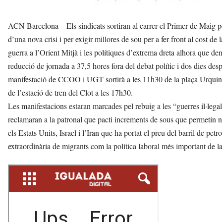
ACN Barcelona – Els sindicats sortiran al carrer el Primer de Maig p
d’una nova crisi i per exigir millores de sou per a fer front al cost d
guerra a l’Orient Mitjà i les polítiques d’extrema dreta alhora que den
reducció de jornada a 37,5 hores fora del debat polític i dos dies des
manifestació de CCOO i UGT sortirà a les 11h30 de la plaça Urquinao
de l’estació de tren del Clot a les 17h30.
Les manifestacions estaran marcades pel rebuig a les “guerres il·lega
reclamaran a la patronal que pacti increments de sous que permetin no
els Estats Units, Israel i l’Iran que ha portat el preu del barril de pe
extraordinària de migrants com la política laboral més important de l