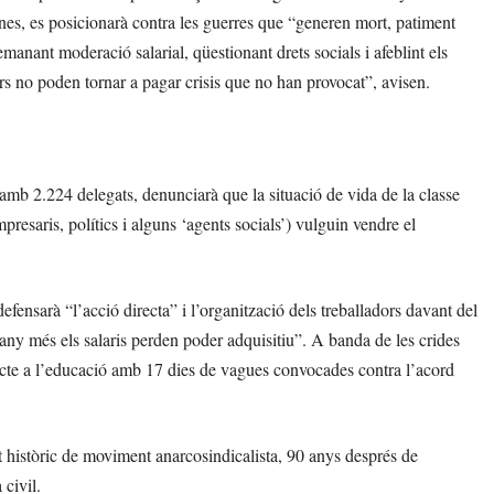
ones, es posicionarà contra les guerres que “generen mort, patiment
manant moderació salarial, qüestionant drets socials i afeblint els
rs no poden tornar a pagar crisis que no han provocat”, avisen.
mb 2.224 delegats, denunciarà que la situació de vida de la classe
presaris, polítics i alguns ‘agents socials’) vulguin vendre el
efensarà “l’acció directa” i l’organització dels treballadors davant del
n any més els salaris perden poder adquisitiu”. A banda de les crides
flicte a l’educació amb 17 dies de vagues convocades contra l’acord
t històric de moviment anarcosindicalista, 90 anys després de
 civil.