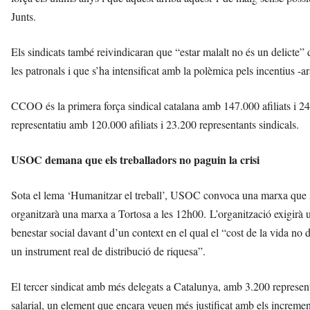
Junts.
Els sindicats també reivindicaran que “estar malalt no és un delicte” 
les patronals i que s’ha intensificat amb la polèmica pels incentius -ar
CCOO és la primera força sindical catalana amb 147.000 afiliats i 2
representatiu amb 120.000 afiliats i 23.200 representants sindicals.
USOC demana que els treballadors no paguin la crisi
Sota el lema ‘Humanitzar el treball’, USOC convoca una marxa que so
organitzarà una marxa a Tortosa a les 12h00. L’organització exigirà u
benestar social davant d’un context en el qual el “cost de la vida no d
un instrument real de distribució de riquesa”.
El tercer sindicat amb més delegats a Catalunya, amb 3.200 represent
salarial, un element que encara veuen més justificat amb els incremen