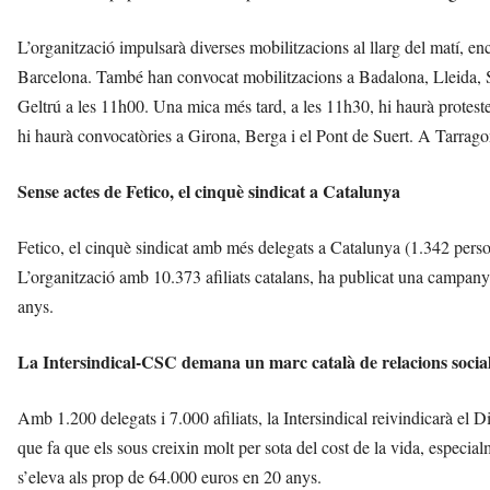
L’organització impulsarà diverses mobilitzacions al llarg del matí, e
Barcelona. També han convocat mobilitzacions a Badalona, Lleida, Sa
Geltrú a les 11h00. Una mica més tard, a les 11h30, hi haurà protes
hi haurà convocatòries a Girona, Berga i el Pont de Suert. A Tarrag
Sense actes de Fetico, el cinquè sindicat a Catalunya
Fetico, el cinquè sindicat amb més delegats a Catalunya (1.342 perso
L’organització amb 10.373 afiliats catalans, ha publicat una campany
anys.
La Intersindical-CSC demana un marc català de relacions socia
Amb 1.200 delegats i 7.000 afiliats, la Intersindical reivindicarà el 
que fa que els sous creixin molt per sota del cost de la vida, especia
s’eleva als prop de 64.000 euros en 20 anys.