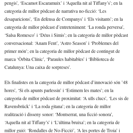
pengis’, ‘Escamot Escaramuix’ i ‘Aquella nit al Tiffany’s’; en la
categoria de millor pòdcast de narrativa no-ficció: ‘Les
desaparicions’, ‘En defensa de Companys’ i ‘Els visitants’; en la
categoria de millor pòdcast d’entreteniment: ‘La ronda perversa’,
‘Salsa Romesco’ i ‘Déus i Simis’; en la categoria de millor pòdcast
conversacional: ‘Anam Fent’, ‘Astro Season’ i ‘Problemes del
primer món’; en la categoria de millor pòdcast de contingut de
marca ‘Òrbita Clínic’, ‘Paraules habitables’ i ‘Biblioteca de
Catalunya: Una caixa de sorpreses’.
Els finalistes en la categoria de millor pòdcast d’innovació són ’48
hores’, ‘Si els apunts parlessin’ i ‘Estimem les mates’; en la
categoria de millor pòdcast de proximitat: ‘A ulls clucs’, ‘Les sis de
Ravensbrück’ i ‘La roda gitana’; en la categoria de millor
realització i disseny sonor: ‘Montserrat, una ficció sonora’,
‘Aquella nit al Tiffany’s’ i ‘L’última bruixa’; en la categoria de
millor guió: ‘Rondalles de No-Ficció’, ‘A les portes de Troia’ i