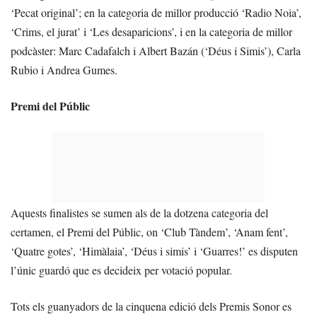
‘Pecat original’; en la categoria de millor producció ‘Radio Noia’,
‘Crims, el jurat’ i ‘Les desaparicions’, i en la categoria de millor
podcàster: Marc Cadafalch i Albert Bazán (‘Déus i Simis’), Carla
Rubio i Andrea Gumes.
Premi del Públic
Aquests finalistes se sumen als de la dotzena categoria del
certamen, el Premi del Públic, on ‘Club Tàndem’, ‘Anam fent’,
‘Quatre gotes’, ‘Himàlaia’, ‘Déus i simis’ i ‘Guarres!’ es disputen
l’únic guardó que es decideix per votació popular.
Tots els guanyadors de la cinquena edició dels Premis Sonor es