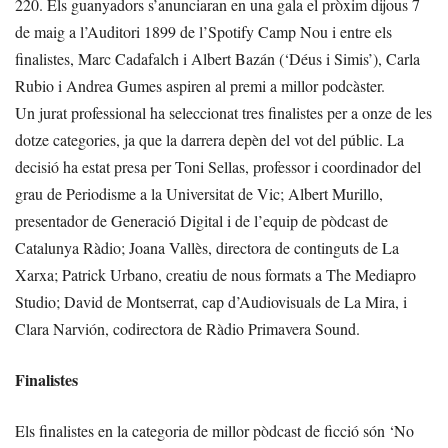
220. Els guanyadors s’anunciaran en una gala el pròxim dijous 7
de maig a l’Auditori 1899 de l’Spotify Camp Nou i entre els
finalistes, Marc Cadafalch i Albert Bazán (‘Déus i Simis’), Carla
Rubio i Andrea Gumes aspiren al premi a millor podcàster.
Un jurat professional ha seleccionat tres finalistes per a onze de les
dotze categories, ja que la darrera depèn del vot del públic. La
decisió ha estat presa per Toni Sellas, professor i coordinador del
grau de Periodisme a la Universitat de Vic; Albert Murillo,
presentador de Generació Digital i de l’equip de pòdcast de
Catalunya Ràdio; Joana Vallès, directora de continguts de La
Xarxa; Patrick Urbano, creatiu de nous formats a The Mediapro
Studio; David de Montserrat, cap d’Audiovisuals de La Mira, i
Clara Narvión, codirectora de Ràdio Primavera Sound.
Finalistes
Els finalistes en la categoria de millor pòdcast de ficció són ‘No