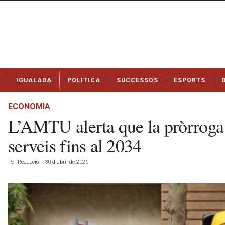
N
IGUALADA
POLÍTICA
SUCCESSOS
ESPORTS
o
t
í
ECONOMIA
c
L’AMTU alerta que la pròrroga 
i
e
serveis fins al 2034
s
d
Por
Redacció
-
30 d'abril de 2026
e
I
g
u
a
l