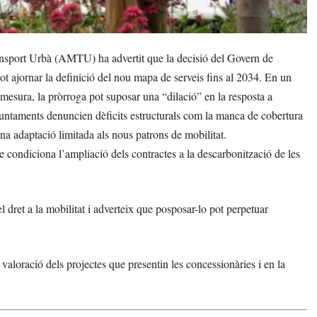
ansport Urbà (AMTU) ha advertit que la decisió del Govern de
ot ajornar la definició del nou mapa de serveis fins al 2034. En un
 mesura, la pròrroga pot suposar una “dilació” en la resposta a
ajuntaments denuncien dèficits estructurals com la manca de cobertura
una adaptació limitada als nous patrons de mobilitat.
que condiciona l’ampliació dels contractes a la descarbonització de les
l dret a la mobilitat i adverteix que posposar-lo pot perpetuar
 valoració dels projectes que presentin les concessionàries i en la