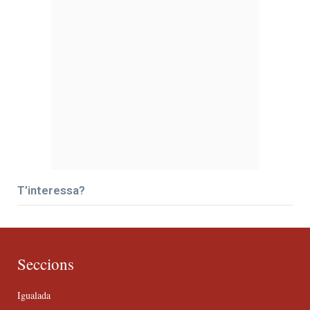
T’interessa?
Seccions
Igualada