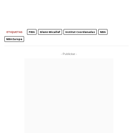
ETIQUETAS
FIBA
Glenn Micallef
Institut Coordenadas
NBA
NBA Europe
- Publicitat -