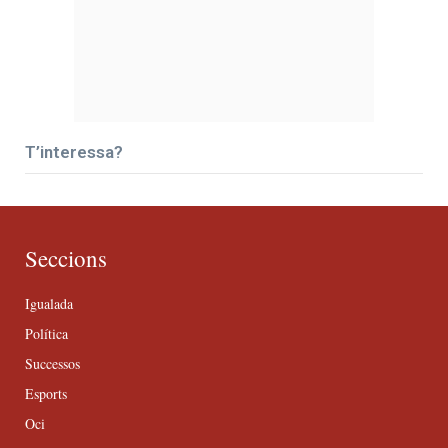
T’interessa?
Seccions
Igualada
Política
Successos
Esports
Oci