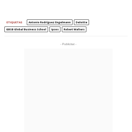
ETIQUETAS
Antonio Rodríguez Engelmann
Deloitte
GBSB Global Business School
Ipsos
Robert Walters
- Publicitat -