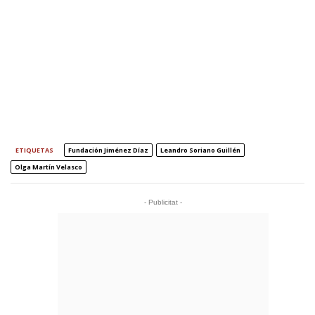
ETIQUETAS
Fundación Jiménez Díaz
Leandro Soriano Guillén
Olga Martín Velasco
- Publicitat -