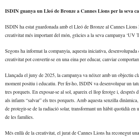
ISDIN guanya un Lleó de Bronze a Cannes Lions per la seva c
ISDIN ha estat guardonada amb el Lleó de Bronze al Cannes Lions Inte
creativitat més important del món, gràcies a la seva campanya ‘UV T
Segons ha informat la companyia, aquesta iniciativa, desenvolupada
creativitat pot convertir-se en una eina per educar, canviar comportame
Llançada el juny de 2025, la campanya va néixer amb un objectiu clar: 
moment positiu i educatiu. Per fer-ho, ISDIN va desenvolupar un tatu
tres porquets. En exposar-se al sol, apareix el llop ferotge i, després
als infants “salvar” els tres porquets. Amb aquesta senzilla dinàmica
de protegir-se de la radiació solar, transformant un hàbit quotidià en un
de les famílies.
Més enllà de la creativitat, el jurat de Cannes Lions ha reconegut un