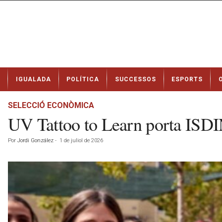
N
IGUALADA
POLÍTICA
SUCCESSOS
ESPORTS
o
t
í
SELECCIÓ ECONÒMICA
c
UV Tattoo to Learn porta ISDI
i
e
Por
Jordi González
-
1 de juliol de 2026
s
d
e
I
g
u
a
l