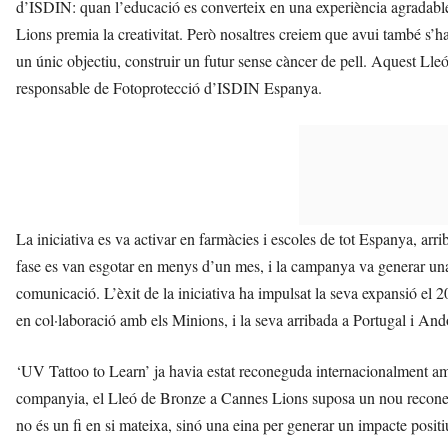
d’ISDIN: quan l’educació es converteix en una experiència agradable,
Lions premia la creativitat. Però nosaltres creiem que avui també s’
un únic objectiu, construir un futur sense càncer de pell. Aquest L
responsable de Fotoprotecció d’ISDIN Espanya.
La iniciativa es va activar en farmàcies i escoles de tot Espanya, arri
fase es van esgotar en menys d’un mes, i la campanya va generar una 
comunicació. L’èxit de la iniciativa ha impulsat la seva expansió el 
en col·laboració amb els Minions, i la seva arribada a Portugal i And
‘UV Tattoo to Learn’ ja havia estat reconeguda internacionalment am
companyia, el Lleó de Bronze a Cannes Lions suposa un nou reconeix
no és un fi en si mateixa, sinó una eina per generar un impacte positiu