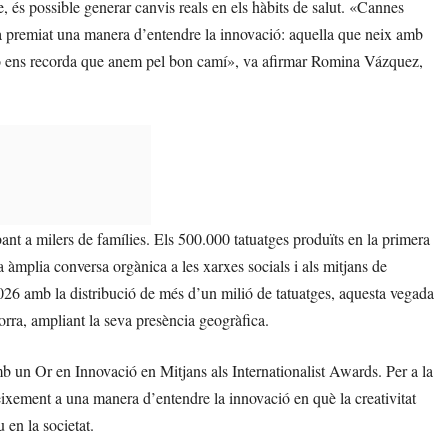
 és possible generar canvis reals en els hàbits de salut. «Cannes
ha premiat una manera d’entendre la innovació: aquella que neix amb
leó ens recorda que anem pel bon camí», va afirmar Romina Vázquez,
bant a milers de famílies. Els 500.000 tatuatges produïts en la primera
àmplia conversa orgànica a les xarxes socials i als mitjans de
2026 amb la distribució de més d’un milió de tatuatges, aquesta vegada
orra, ampliant la seva presència geogràfica.
b un Or en Innovació en Mitjans als Internationalist Awards. Per a la
ement a una manera d’entendre la innovació en què la creativitat
 en la societat.