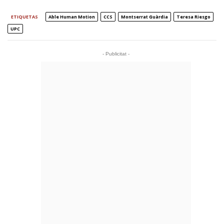
ETIQUETAS
Able Human Motion
CCS
Montserrat Guàrdia
Teresa Riesgo
UPC
- Publicitat -