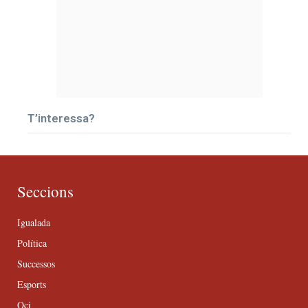
T’interessa?
Seccions
Igualada
Política
Successos
Esports
Oci