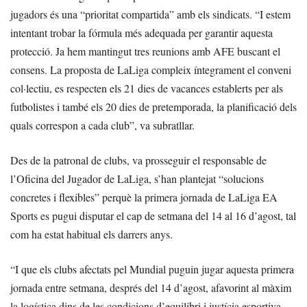
jugadors és una “prioritat compartida” amb els sindicats. “I estem
intentant trobar la fórmula més adequada per garantir aquesta
protecció. Ja hem mantingut tres reunions amb AFE buscant el
consens. La proposta de LaLiga compleix íntegrament el conveni
col·lectiu, es respecten els 21 dies de vacances establerts per als
futbolistes i també els 20 dies de pretemporada, la planificació dels
quals correspon a cada club”, va subratllar.
Des de la patronal de clubs, va prosseguir el responsable de
l’Oficina del Jugador de LaLiga, s’han plantejat “solucions
concretes i flexibles” perquè la primera jornada de LaLiga EA
Sports es pugui disputar el cap de setmana del 14 al 16 d’agost, tal
com ha estat habitual els darrers anys.
“I que els clubs afectats pel Mundial puguin jugar aquesta primera
jornada entre setmana, després del 14 d’agost, afavorint al màxim
la logística dins de les condicions d’equilibri i justícia esportiva