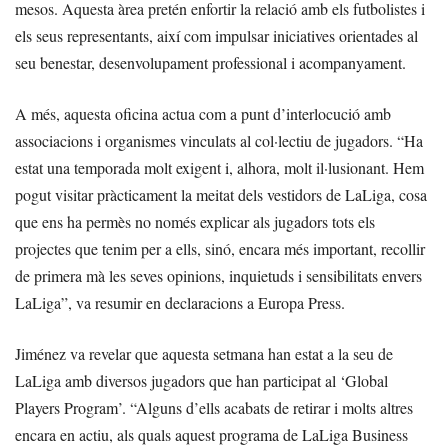
mesos. Aquesta àrea pretén enfortir la relació amb els futbolistes i
els seus representants, així com impulsar iniciatives orientades al
seu benestar, desenvolupament professional i acompanyament.
A més, aquesta oficina actua com a punt d’interlocució amb
associacions i organismes vinculats al col·lectiu de jugadors. “Ha
estat una temporada molt exigent i, alhora, molt il·lusionant. Hem
pogut visitar pràcticament la meitat dels vestidors de LaLiga, cosa
que ens ha permès no només explicar als jugadors tots els
projectes que tenim per a ells, sinó, encara més important, recollir
de primera mà les seves opinions, inquietuds i sensibilitats envers
LaLiga”, va resumir en declaracions a Europa Press.
Jiménez va revelar que aquesta setmana han estat a la seu de
LaLiga amb diversos jugadors que han participat al ‘Global
Players Program’. “Alguns d’ells acabats de retirar i molts altres
encara en actiu, als quals aquest programa de LaLiga Business