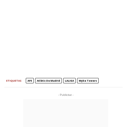
ETIQUETAS
AFE
Atlètic De Madrid
LALIGA
Myke Towers
- Publicitat -