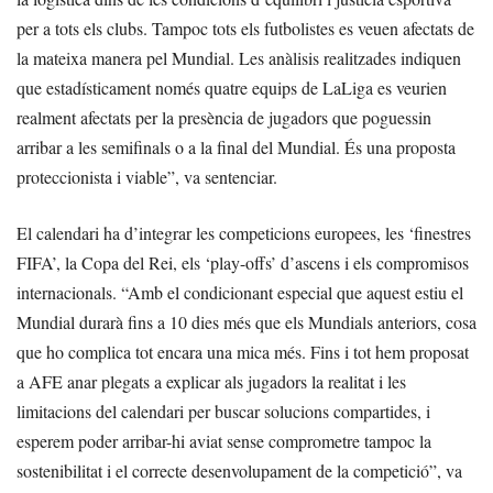
per a tots els clubs. Tampoc tots els futbolistes es veuen afectats de
la mateixa manera pel Mundial. Les anàlisis realitzades indiquen
que estadísticament només quatre equips de LaLiga es veurien
realment afectats per la presència de jugadors que poguessin
arribar a les semifinals o a la final del Mundial. És una proposta
proteccionista i viable”, va sentenciar.
El calendari ha d’integrar les competicions europees, les ‘finestres
FIFA’, la Copa del Rei, els ‘play-offs’ d’ascens i els compromisos
internacionals. “Amb el condicionant especial que aquest estiu el
Mundial durarà fins a 10 dies més que els Mundials anteriors, cosa
que ho complica tot encara una mica més. Fins i tot hem proposat
a AFE anar plegats a explicar als jugadors la realitat i les
limitacions del calendari per buscar solucions compartides, i
esperem poder arribar-hi aviat sense comprometre tampoc la
sostenibilitat i el correcte desenvolupament de la competició”, va