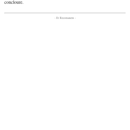
concloure.
- Et Recomanem -