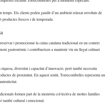
i empreses escullin Torrecombelles per a moments especials.
n temps. Els clients poden gaudir d’un ambient relaxat envoltats de
mb productes frescos i de temporada.
na
reservar i promocionar la cuina catalana tradicional en un context
moni gastronòmic i contribueixen a mantenir viu un llegat culinari
iquesa, diversitat i capacitat d’innovació, però també necessita
roductes de proximitat. En aquest sentit, Torrecombelles representa un
utenticitat.
tradicionals formen part de la memòria col·lectiva de moltes famílies
ó també cultural i emocional.