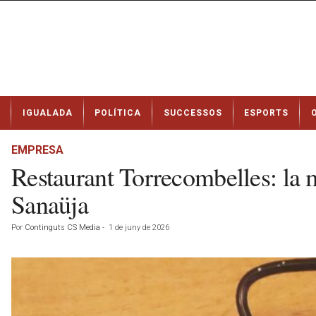
N
IGUALADA
POLÍTICA
SUCCESSOS
ESPORTS
o
t
í
EMPRESA
c
Restaurant Torrecombelles: la 
i
e
Sanaüja
s
d
Por
Continguts CS Media
-
1 de juny de 2026
e
I
g
u
a
l