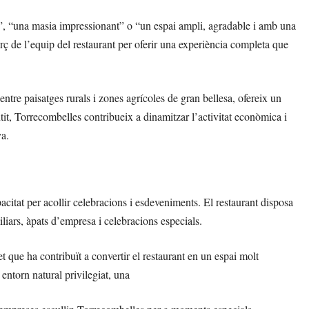
l”, “una masia impressionant” o “un espai ampli, agradable i amb una
rç de l’equip del restaurant per oferir una experiència completa que
ntre paisatges rurals i zones agrícoles de gran bellesa, ofereix un
tit, Torrecombelles contribueix a dinamitzar l’activitat econòmica i
ya.
acitat per acollir celebracions i esdeveniments. El restaurant disposa
iliars, àpats d’empresa i celebracions especials.
t que ha contribuït a convertir el restaurant en un espai molt
entorn natural privilegiat, una