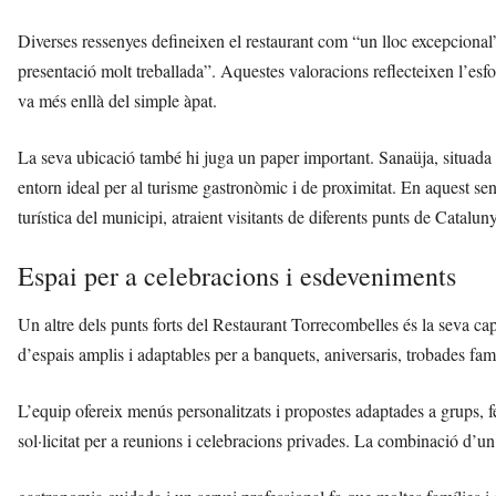
Diverses ressenyes defineixen el restaurant com “un lloc excepciona
presentació molt treballada”. Aquestes valoracions reflecteixen l’esfo
va més enllà del simple àpat.
La seva ubicació també hi juga un paper important. Sanaüja, situada e
entorn ideal per al turisme gastronòmic i de proximitat. En aquest sen
turística del municipi, atraient visitants de diferents punts de Catalun
Espai per a celebracions i esdeveniments
Un altre dels punts forts del Restaurant Torrecombelles és la seva cap
d’espais amplis i adaptables per a banquets, aniversaris, trobades fam
L’equip ofereix menús personalitzats i propostes adaptades a grups, fe
sol·licitat per a reunions i celebracions privades. La combinació d’un 