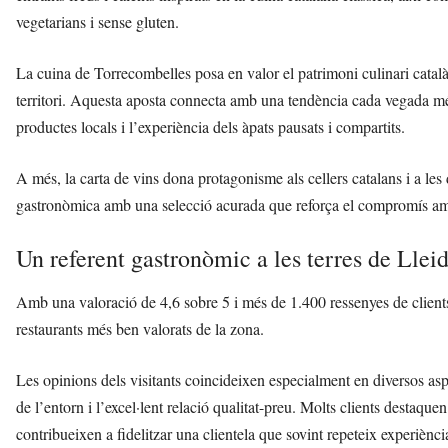
vegetarians i sense gluten.
La cuina de Torrecombelles posa en valor el patrimoni culinari català,
territori. Aquesta aposta connecta amb una tendència cada vegada mé
productes locals i l’experiència dels àpats pausats i compartits.
A més, la carta de vins dona protagonisme als cellers catalans i a l
gastronòmica amb una selecció acurada que reforça el compromís amb 
Un referent gastronòmic a les terres de Llei
Amb una valoració de 4,6 sobre 5 i més de 1.400 ressenyes de client
restaurants més ben valorats de la zona.
Les opinions dels visitants coincideixen especialment en diversos aspec
de l’entorn i l’excel·lent relació qualitat-preu. Molts clients destaque
contribueixen a fidelitzar una clientela que sovint repeteix experiènci