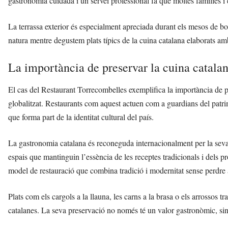
gastronomia cuidada i un servei professional fa que moltes famílies 
La terrassa exterior és especialment apreciada durant els mesos de bo
natura mentre degustem plats típics de la cuina catalana elaborats a
La importància de preservar la cuina catala
El cas del Restaurant Torrecombelles exemplifica la importància de p
globalitzat. Restaurants com aquest actuen com a guardians del patri
que forma part de la identitat cultural del país.
La gastronomia catalana és reconeguda internacionalment per la seva r
espais que mantinguin l’essència de les receptes tradicionals i dels p
model de restauració que combina tradició i modernitat sense perdre a
Plats com els cargols a la llauna, les carns a la brasa o els arrossos 
catalanes. La seva preservació no només té un valor gastronòmic, sin