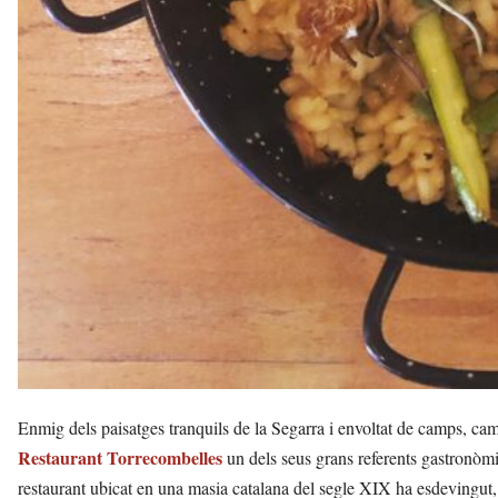
Enmig dels paisatges tranquils de la Segarra i envoltat de camps, cami
Restaurant Torrecombelles
un dels seus grans referents gastronòmic
restaurant ubicat en una masia catalana del segle XIX ha esdevingut,