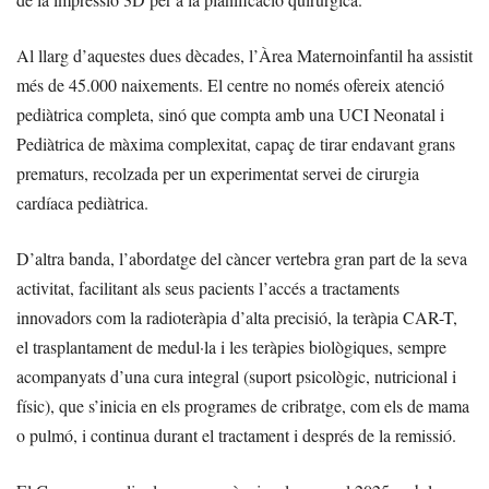
Al llarg d’aquestes dues dècades, l’Àrea Maternoinfantil ha assistit
més de 45.000 naixements. El centre no només ofereix atenció
pediàtrica completa, sinó que compta amb una UCI Neonatal i
Pediàtrica de màxima complexitat, capaç de tirar endavant grans
prematurs, recolzada per un experimentat servei de cirurgia
cardíaca pediàtrica.
D’altra banda, l’abordatge del càncer vertebra gran part de la seva
activitat, facilitant als seus pacients l’accés a tractaments
innovadors com la radioteràpia d’alta precisió, la teràpia CAR-T,
el trasplantament de medul·la i les teràpies biològiques, sempre
acompanyats d’una cura integral (suport psicològic, nutricional i
físic), que s’inicia en els programes de cribratge, com els de mama
o pulmó, i continua durant el tractament i després de la remissió.