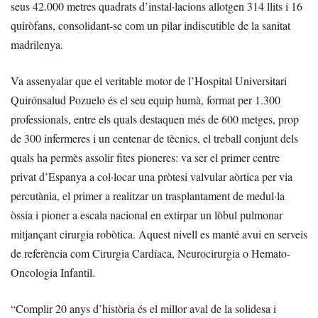
seus 42.000 metres quadrats d’instal·lacions allotgen 314 llits i 16
quiròfans, consolidant-se com un pilar indiscutible de la sanitat
madrilenya.
Va assenyalar que el veritable motor de l’Hospital Universitari
Quirónsalud Pozuelo és el seu equip humà, format per 1.300
professionals, entre els quals destaquen més de 600 metges, prop
de 300 infermeres i un centenar de tècnics, el treball conjunt dels
quals ha permès assolir fites pioneres: va ser el primer centre
privat d’Espanya a col·locar una pròtesi valvular aòrtica per via
percutània, el primer a realitzar un trasplantament de medul·la
òssia i pioner a escala nacional en extirpar un lòbul pulmonar
mitjançant cirurgia robòtica. Aquest nivell es manté avui en serveis
de referència com Cirurgia Cardíaca, Neurocirurgia o Hemato-
Oncologia Infantil.
“Complir 20 anys d’història és el millor aval de la solidesa i