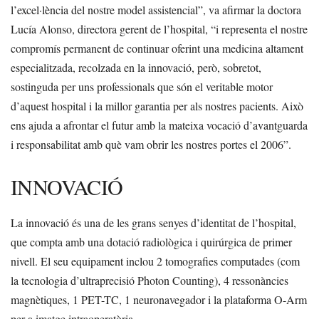
l’excel·lència del nostre model assistencial”, va afirmar la doctora
Lucía Alonso, directora gerent de l’hospital, “i representa el nostre
compromís permanent de continuar oferint una medicina altament
especialitzada, recolzada en la innovació, però, sobretot,
sostinguda per uns professionals que són el veritable motor
d’aquest hospital i la millor garantia per als nostres pacients. Això
ens ajuda a afrontar el futur amb la mateixa vocació d’avantguarda
i responsabilitat amb què vam obrir les nostres portes el 2006”.
INNOVACIÓ
La innovació és una de les grans senyes d’identitat de l’hospital,
que compta amb una dotació radiològica i quirúrgica de primer
nivell. El seu equipament inclou 2 tomografies computades (com
la tecnologia d’ultraprecisió Photon Counting), 4 ressonàncies
magnètiques, 1 PET-TC, 1 neuronavegador i la plataforma O-Arm
per a imatge intraoperatòria.