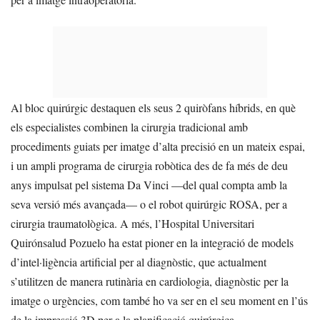
Al bloc quirúrgic destaquen els seus 2 quiròfans híbrids, en què
els especialistes combinen la cirurgia tradicional amb
procediments guiats per imatge d’alta precisió en un mateix espai,
i un ampli programa de cirurgia robòtica des de fa més de deu
anys impulsat pel sistema Da Vinci —del qual compta amb la
seva versió més avançada— o el robot quirúrgic ROSA, per a
cirurgia traumatològica. A més, l’Hospital Universitari
Quirónsalud Pozuelo ha estat pioner en la integració de models
d’intel·ligència artificial per al diagnòstic, que actualment
s’utilitzen de manera rutinària en cardiologia, diagnòstic per la
imatge o urgències, com també ho va ser en el seu moment en l’ús
de la impressió 3D per a la planificació quirúrgica.