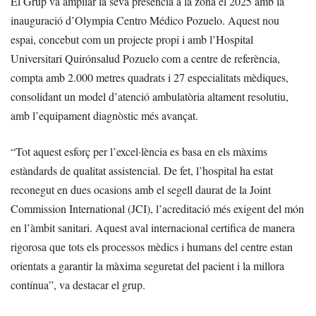
El Grup va ampliar la seva presència a la zona el 2025 amb la
inauguració d’Olympia Centro Médico Pozuelo. Aquest nou
espai, concebut com un projecte propi i amb l’Hospital
Universitari Quirónsalud Pozuelo com a centre de referència,
compta amb 2.000 metres quadrats i 27 especialitats mèdiques,
consolidant un model d’atenció ambulatòria altament resolutiu,
amb l’equipament diagnòstic més avançat.
“Tot aquest esforç per l’excel·lència es basa en els màxims
estàndards de qualitat assistencial. De fet, l’hospital ha estat
reconegut en dues ocasions amb el segell daurat de la Joint
Commission International (JCI), l’acreditació més exigent del món
en l’àmbit sanitari. Aquest aval internacional certifica de manera
rigorosa que tots els processos mèdics i humans del centre estan
orientats a garantir la màxima seguretat del pacient i la millora
contínua”, va destacar el grup.