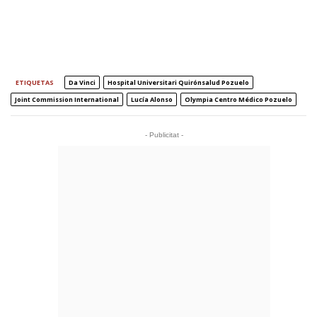
ETIQUETAS
Da Vinci
Hospital Universitari Quirónsalud Pozuelo
Joint Commission International
Lucía Alonso
Olympia Centro Médico Pozuelo
- Publicitat -