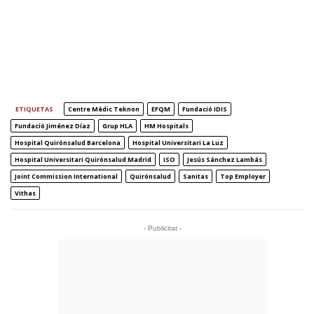
ETIQUETAS
Centre Mèdic Teknon
EFQM
Fundació IDIS
Fundació Jiménez Díaz
Grup HLA
HM Hospitals
Hospital Quirónsalud Barcelona
Hospital Universitari La Luz
Hospital Universitari Quirónsalud Madrid
ISO
Jesús Sánchez Lambás
Joint Commission International
Quirónsalud
Sanitas
Top Employer
Vithas
- Publicitat -