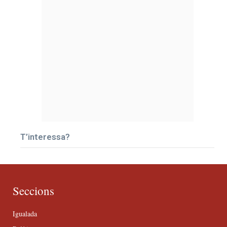
T’interessa?
Seccions
Igualada