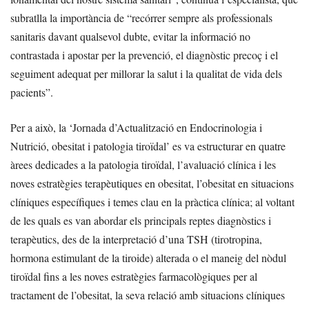
subratlla la importància de “recórrer sempre als professionals
sanitaris davant qualsevol dubte, evitar la informació no
contrastada i apostar per la prevenció, el diagnòstic precoç i el
seguiment adequat per millorar la salut i la qualitat de vida dels
pacients”.
Per a això, la ‘Jornada d’Actualització en Endocrinologia i
Nutrició, obesitat i patologia tiroïdal’ es va estructurar en quatre
àrees dedicades a la patologia tiroïdal, l’avaluació clínica i les
noves estratègies terapèutiques en obesitat, l’obesitat en situacions
clíniques específiques i temes clau en la pràctica clínica; al voltant
de les quals es van abordar els principals reptes diagnòstics i
terapèutics, des de la interpretació d’una TSH (tirotropina,
hormona estimulant de la tiroide) alterada o el maneig del nòdul
tiroïdal fins a les noves estratègies farmacològiques per al
tractament de l’obesitat, la seva relació amb situacions clíniques