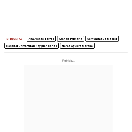
ETIQUETAS
Ana Alonso Torres
Atenció Primària
Comunitat De Madrid
Hospital Universitari Rey Juan Carlos
Nerea Aguirre Moreno
- Publicitat -