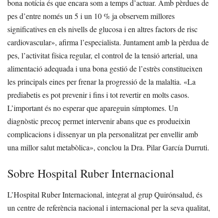
bona notícia és que encara som a temps d’actuar. Amb pèrdues de
pes d’entre només un 5 i un 10 % ja observem millores
significatives en els nivells de glucosa i en altres factors de risc
cardiovascular», afirma l’especialista.
Juntament amb la pèrdua de
pes, l’activitat física regular, el control de la tensió arterial, una
alimentació adequada i una bona gestió de l’estrès constitueixen
les principals eines per frenar la progressió de la malaltia.
«La
prediabetis es pot prevenir i fins i tot revertir en molts casos.
L’important és no esperar que apareguin símptomes. Un
diagnòstic precoç permet intervenir abans que es produeixin
complicacions i dissenyar un pla personalitzat per envellir amb
una millor salut metabòlica», conclou la Dra. Pilar García Durruti.
Sobre Hospital Ruber Internacional
L’Hospital Ruber Internacional, integrat al grup Quirónsalud, és
un centre de referència nacional i internacional per la seva qualitat,