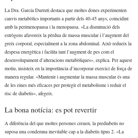
La Dra. García Durruti destaca que moltes dones experimenten
canvis metabòlics importants a partir dels 40-45 anys, coincidint
amb la perimenopausa i la menopausa.
«La disminució dels
estrògens afavoreix la pèrdua de massa muscular i l’augment del
greix corporal, especialment a la zona abdominal. Això redueix la
despesa energètica i facilita tant l’augment de pes com el
desenvolupament d’alteracions metabòliques», explica.
Per aquest
motiu, insisteix en la importància d’incorporar exercici de força de
manera regular. «Mantenir i augmentar la massa muscular és una
de les eines més eficaces per protegir el metabolisme i reduir el
risc de diabetis», afegeix.
La bona notícia: es pot revertir
A diferència del que moltes persones creuen, la prediabetis no
suposa una condemna inevitable cap a la diabetis tipus 2.
«La