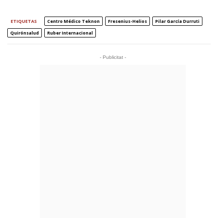
ETIQUETAS
Centro Médico Teknon
Fresenius-Helios
Pilar García Durruti
Quirónsalud
Ruber Internacional
- Publicitat -