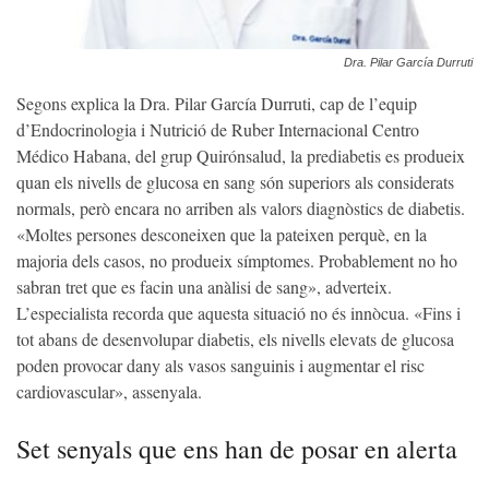
Dra. Pilar García Durruti
Segons explica la Dra. Pilar García Durruti, cap de l’equip
d’Endocrinologia i Nutrició de Ruber Internacional Centro
Médico Habana, del grup Quirónsalud, la prediabetis es produeix
quan els nivells de glucosa en sang són superiors als considerats
normals, però encara no arriben als valors diagnòstics de diabetis.
«Moltes persones desconeixen que la pateixen perquè, en la
majoria dels casos, no produeix símptomes. Probablement no ho
sabran tret que es facin una anàlisi de sang», adverteix.
L’especialista recorda que aquesta situació no és innòcua. «Fins i
tot abans de desenvolupar diabetis, els nivells elevats de glucosa
poden provocar dany als vasos sanguinis i augmentar el risc
cardiovascular», assenyala.
Set senyals que ens han de posar en alerta