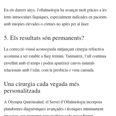
En els darrers anys, l’oftalmologia ha avançat molt gràcies a les
lents intraoculars fàquiques, especialment indicades en pacients
amb miopies elevades o còrnies no aptes per al làser.
5. Els resultats són permanents?
La correcció visual aconseguida mitjançant cirurgia refractiva
acostuma a ser estable a llarg termini. Tanmateix, l’ull continua
envellint amb el temps i poden aparèixer canvis naturals
relacionats amb l’edat, com la presbícia o vista cansada.
Una cirurgia cada vegada més
personalitzada
A Olympia Quirónsalud, el Servei d’Oftalmologia incorpora
plataformes diagnòstiques avançades i tècniques mínimament
invasives que permeten personalitzar cada procediment.