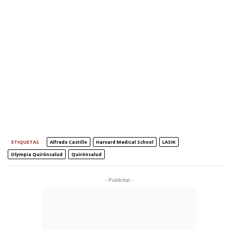
ETIQUETAS
Alfredo Castillo
Harvard Medical School
LASIK
Olympia Quirónsalud
Quirónsalud
- Publicitat -