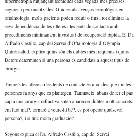
hipermetropia mitjançant tècniques cada vegada més precises,
segures i personalitzades. Gràcies als avenços tecnològics en
oftalmologia, molts pacients poden reduir o fins i tot eliminar la
seva dependència de les ulleres i les lents de contacte amb
procediments mínimament invasius i de recuperació ràpida. El Dr.
Alfredo Castillo, cap del Servei d’Oftalmologia d’Olympia
Quirónsalud, explica quins són els dubtes més freqüents i quins
factors determinen si una persona és candidata a aquest tipus de
cirurgia.
Treure’s les ulleres o les lents de contacte és una idea que moltes
persones fa anys que es plantegen. Tanmateix, abans de fer el pas
cap a una cirurgia refractiva solen aparèixer dubtes molt concrets:
em farà mal?, tornaré a veure-hi bé?, es pot operar qualsevol
persona?, i si tinc molta graduació?
Segons explica el Dr. Alfredo Castillo, cap del Servei